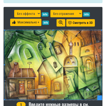
info
info
Максимально +
Смотреть в 3D
info
Введите нужные размеры в см.
1