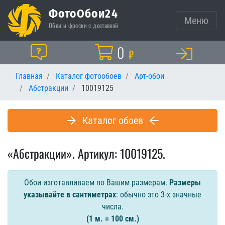
ФотоОбои24
Меню
Обои и фрески с доставкой
Корзина
0
Помощь
₽
Главная
Каталог фотообоев
Арт-обои
Абстракции
10019125
Каталог обоев
«Абстракции». Артикул: 10019125.
Обои изготавливаем по Вашим размерам.
Размеры
указывайте в сантиметрах
: обычно это 3-х значные
числа.
(1 м. = 100 см.)