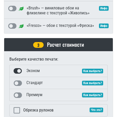
«Brush» — виниловые обои на
Инфо
флизелине с текстурой «Живопись»
«Fresco» — обои с текстурой «Фреска»
Инфо
Расчет стоимости
3
Выберите качество печати:
Эконом
Как выбрать?
Стандарт
Как выбрать?
Премиум
Как выбрать?
Обрезка рулонов
Что это?