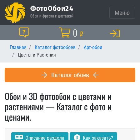
ФотоОбои24
Меню
Обои и фрески с доставкой
Корзина
0
Помощь
₽
Главная
Каталог фотообоев
Арт-обои
Цветы и Растения
Каталог обоев
Обои и 3D фотообои с цветами и
растениями — Каталог с фото и
ценами.
Описание раздела
Как заказать?