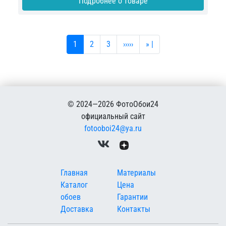
Подробнее о товаре
Текущая страница
Страница
Страница
Следующая страница
Последняя страница
1
2
3
›››››
» |
© 2024—2026 ФотоОбои24
официальный сайт
fotooboi24@ya.ru
Меню в подвале
Главная
Материалы
Каталог
Цена
обоев
Гарантии
Доставка
Контакты