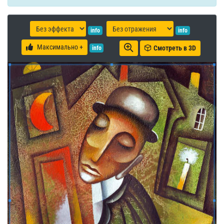
info
info
Максимально +
Смотреть в 3D
info