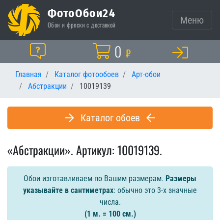
ФотоОбои24
Меню
Обои и фрески с доставкой
Корзина
0
Помощь
₽
Главная
Каталог фотообоев
Арт-обои
Абстракции
10019139
Каталог обоев
«Абстракции». Артикул: 10019139.
Обои изготавливаем по Вашим размерам.
Размеры
указывайте в сантиметрах
: обычно это 3-х значные
числа.
(1 м. = 100 см.)