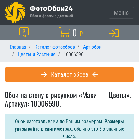
ФотоОбои24
Меню
Обои и фрески с доставкой
Корзина
0
Помощь
₽
Главная
Каталог фотообоев
Арт-обои
Цветы и Растения
10006590
Каталог обоев
Обои на стену с рисунком «Маки — Цветы».
Артикул: 10006590.
Обои изготавливаем по Вашим размерам.
Размеры
указывайте в сантиметрах
: обычно это 3-х значные
числа.