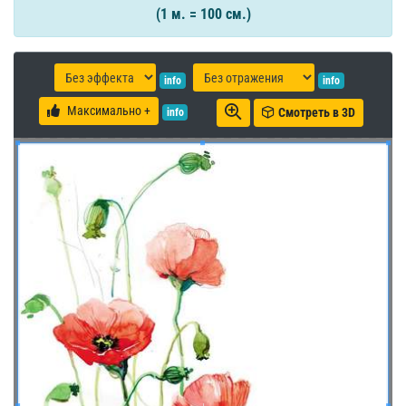
(1 м. = 100 см.)
info
info
Максимально +
Смотреть в 3D
info