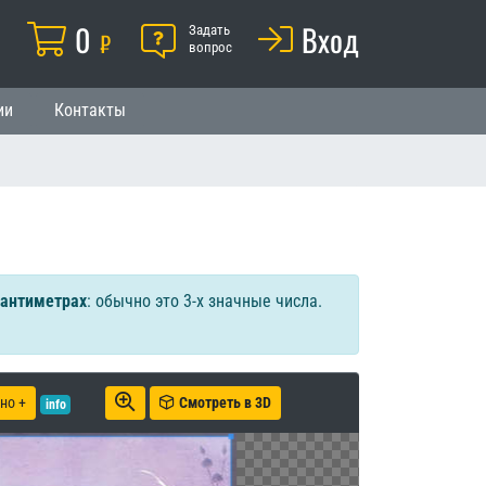
Корзина
0
Помощь
Вход
й
Задать
₽
вопрос
ии
Контакты
сантиметрах
: обычно это 3-х значные числа.
но +
Смотреть в 3D
info