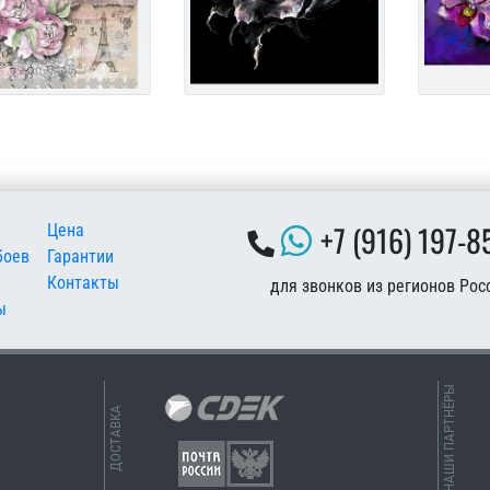
 подвале
+7 (916) 197-8
Цена
боев
Гарантии
Контакты
для звонков из регионов Рос
ы
НАШИ ПАРТНЁРЫ
ДОСТАВКА