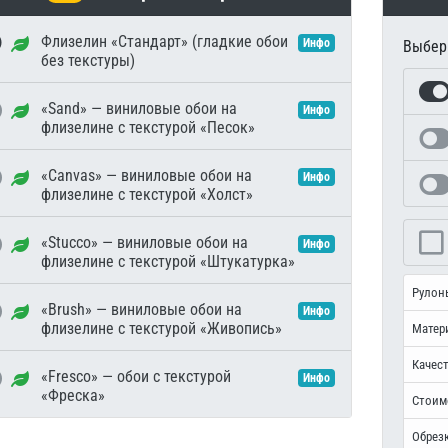
Флизелин «Стандарт» (гладкие обои
Инфо
Выбери
без текстуры)
«Sand» — виниловые обои на
Инфо
флизелине с текстурой «Песок»
«Canvas» — виниловые обои на
Инфо
флизелине с текстурой «Холст»
«Stucco» — виниловые обои на
Инфо
флизелине с текстурой «Штукатурка»
Рулон
«Brush» — виниловые обои на
Инфо
флизелине с текстурой «Живопись»
Матер
Качест
«Fresco» — обои с текстурой
Инфо
«Фреска»
Стоим
Обрезк