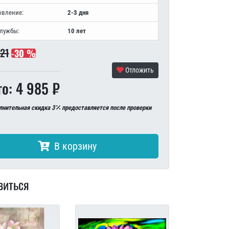
овление:
2-3 дня
службы:
10 лет
121
-30 %
Отложить
го: 4 985 ₽
лнительная скидка 3
предоставляется после проверки
В корзину
виться