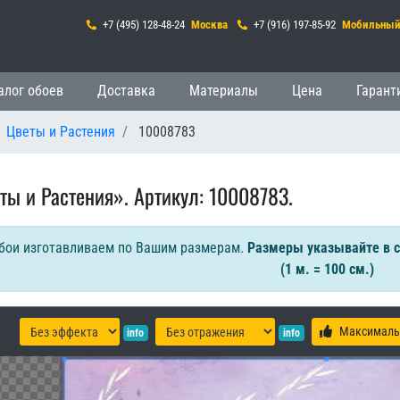
+7 (495) 128-48-24
Москва
+7 (916) 197-85-92
Мобильны
гация
алог обоев
Доставка
Материалы
Цена
Гарант
Цветы и Растения
10008783
ты и Растения». Артикул: 10008783.
бои изготавливаем по Вашим размерам.
Размеры указывайте в 
(1 м. = 100 см.)
Максималь
info
info