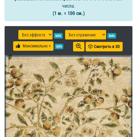
числа.
(1 м. = 100 см.)
info
info
Максимально +
Смотреть в 3D
info