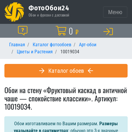
ФотоОбои24
Меню
Обои и фрески с доставкой
Корзина
0
Помощь
₽
Главная
Каталог фотообоев
Арт-обои
Цветы и Растения
10019034
Каталог обоев
Обои на стену «Фруктовый каскад в античной
чаше — спокойствие классики». Артикул:
10019034.
Обои изготавливаем по Вашим размерам.
Размеры
указывайте в сантиметрах
: обычно это 3-х значные