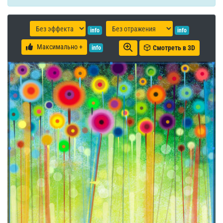
info
info
Максимально +
Смотреть в 3D
info