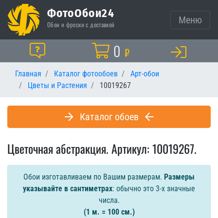
ФотоОбои24
Меню
Обои и фрески с доставкой
Корзина
0
Помощь
₽
Главная
Каталог фотообоев
Арт-обои
Цветы и Растения
10019267
Каталог обоев
Цветочная абстракция. Артикул: 10019267.
Обои изготавливаем по Вашим размерам.
Размеры
указывайте в сантиметрах
: обычно это 3-х значные
числа.
(1 м. = 100 см.)