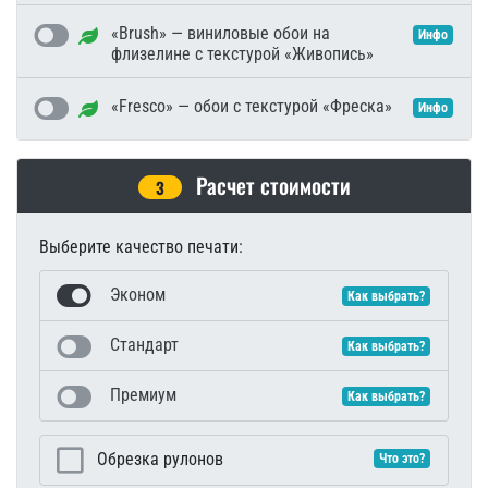
«Brush» — виниловые обои на
Инфо
флизелине с текстурой «Живопись»
«Fresco» — обои с текстурой «Фреска»
Инфо
Расчет стоимости
3
Выберите качество печати:
Эконом
Как выбрать?
Стандарт
Как выбрать?
Премиум
Как выбрать?
Обрезка рулонов
Что это?