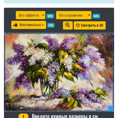
info
info
Максимально +
Смотреть в 3D
info
Введите нужные размеры в см.
1