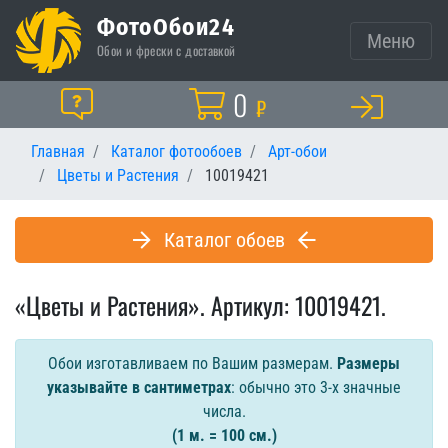
ФотоОбои24
Меню
Обои и фрески с доставкой
Корзина
0
Помощь
₽
Главная
Каталог фотообоев
Арт-обои
Цветы и Растения
10019421
Каталог обоев
«Цветы и Растения». Артикул: 10019421.
Обои изготавливаем по Вашим размерам.
Размеры
указывайте в сантиметрах
: обычно это 3-х значные
числа.
(1 м. = 100 см.)