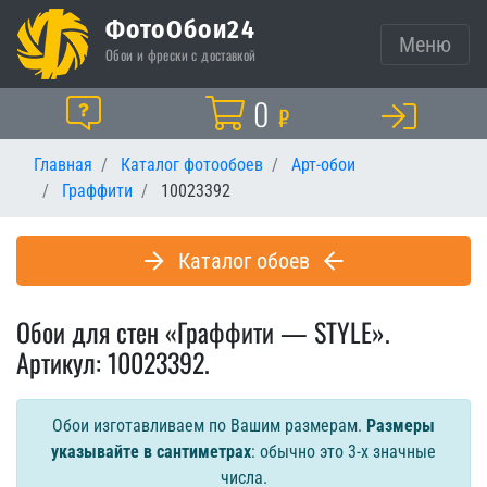
ФотоОбои24
Меню
Обои и фрески с доставкой
Корзина
0
Помощь
₽
Главная
Каталог фотообоев
Арт-обои
Граффити
10023392
Каталог обоев
Обои для стен «Граффити — STYLE».
Артикул: 10023392.
Обои изготавливаем по Вашим размерам.
Размеры
указывайте в сантиметрах
: обычно это 3-х значные
числа.