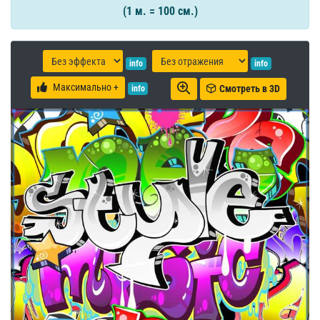
(1 м. = 100 см.)
info
info
Максимально +
Смотреть в 3D
info