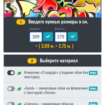
Введите нужные размеры в см.
1
Ширина
Высота
= ( 3.09 м. × 2.75 м. )
Выберите материал
2
Флизелин «Стандарт» (гладкие обои без
Инфо
текстуры)
«Sand» — виниловые обои на флизелине
Инфо
с текстурой «Песок»
«Canvas» — виниловые обои на
Инфо