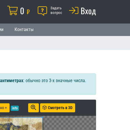
Корзина
0
Помощь
Вход
й
Задать
₽
вопрос
ии
Контакты
сантиметрах
: обычно это 3-х значные числа.
но +
Смотреть в 3D
info