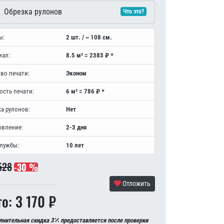
Обрезка рулонов
Что это?
ы:
2 шт. / ~ 108 см.
иал:
8.5 м² = 2383 ₽ *
во печати:
Эконом
ость печати:
6 м² = 786 ₽ *
а рулонов:
Нет
овление:
2-3 дня
службы:
10 лет
528
-30 %
Отложить
о: 3 170 ₽
лнительная скидка 3
предоставляется после проверки