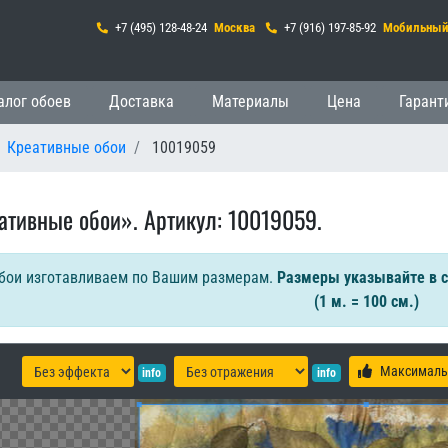
+7 (495) 128-48-24
Москва
+7 (916) 197-85-92
Мобильны
гация
алог обоев
Доставка
Материалы
Цена
Гарант
Креативные обои
10019059
ативные обои». Артикул: 10019059.
бои изготавливаем по Вашим размерам.
Размеры указывайте в 
(1 м. = 100 см.)
Максималь
info
info