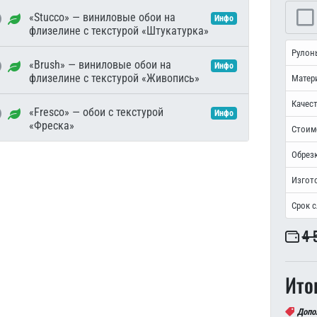
«Stucco» — виниловые обои на
Инфо
флизелине с текстурой «Штукатурка»
Рулон
«Brush» — виниловые обои на
Инфо
флизелине с текстурой «Живопись»
Матер
Качест
«Fresco» — обои с текстурой
Инфо
«Фреска»
Стоим
Обрезк
Изгот
Срок 
4 
Итог
Допо