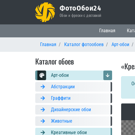
ФотоОбои24
Обои и фрески с доставкой
Основная нави
Главная
Кат
Главная
Каталог фотообоев
Арт-обои
Каталог обоев
«Кре
Арт-обои
О
Абстракции
Граффити
Дизайнерские обои
Животные
Креативные обои