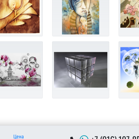
 подвале
Цена