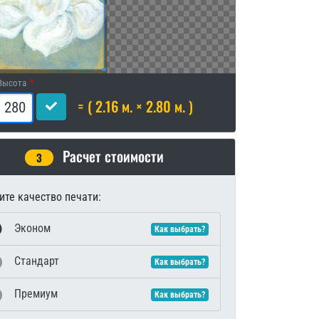
Высота
= ( 2.16 м. × 2.80 м. )
Расчет стоимости
3
те качество печати:
Эконом
Как выбрать?
Стандарт
Как выбрать?
Премиум
Как выбрать?