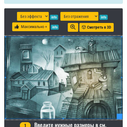
info
info
Максимально +
Смотреть в 3D
info
Введите нужные размеры в см.
1