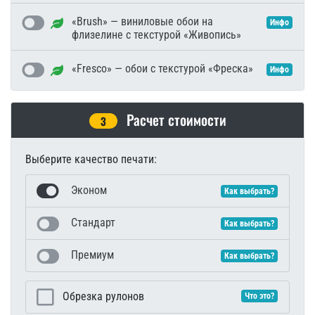
«Brush» — виниловые обои на
Инфо
флизелине с текстурой «Живопись»
«Fresco» — обои с текстурой «Фреска»
Инфо
Расчет стоимости
3
Выберите качество печати:
Эконом
Как выбрать?
Стандарт
Как выбрать?
Премиум
Как выбрать?
Обрезка рулонов
Что это?