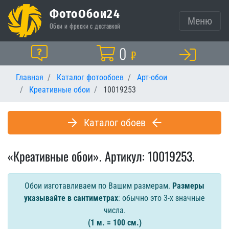
ФотоОбои24
Меню
Обои и фрески с доставкой
Корзина
0
Помощь
₽
Главная
Каталог фотообоев
Арт-обои
Креативные обои
10019253
Каталог обоев
«Креативные обои». Артикул: 10019253.
Обои изготавливаем по Вашим размерам.
Размеры
указывайте в сантиметрах
: обычно это 3-х значные
числа.
(1 м. = 100 см.)