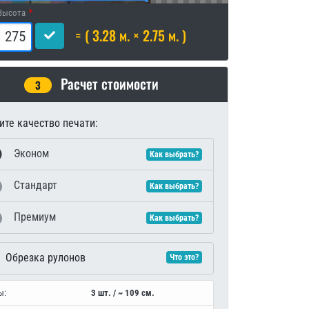
Высота
= ( 3.28 м. × 2.75 м. )
Расчет стоимости
3
те качество печати:
Эконом
Как выбрать?
Стандарт
Как выбрать?
Премиум
Как выбрать?
Обрезка рулонов
Что это?
ы:
3 шт. / ~ 109 см.