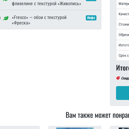
флизелине с текстурой «Живопись»
Матер
Качест
«Fresco» — обои с текстурой
Инфо
«Фреска»
Стоим
Обрезк
Изгот
Срок 
Итог
Скид
Вам также может понра