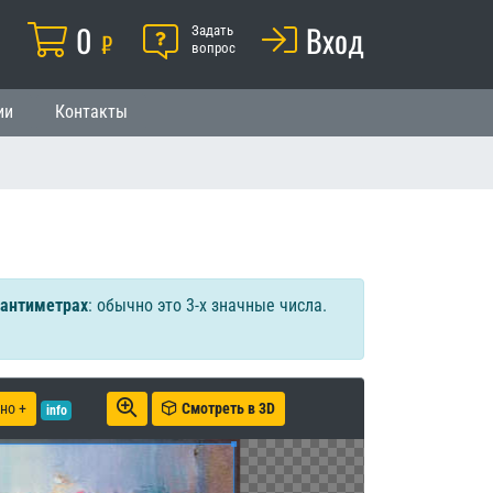
Корзина
0
Помощь
Вход
й
Задать
₽
вопрос
ии
Контакты
сантиметрах
: обычно это 3-х значные числа.
но +
Смотреть в 3D
info