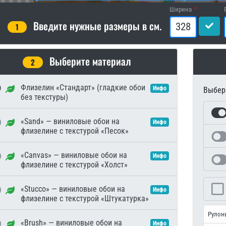
Ширина
Введите нужные размеры в см.
1
Выберите материал
2
Флизелин «Стандарт» (гладкие обои
Инфо
Выбери
без текстуры)
«Sand» — виниловые обои на
Инфо
флизелине с текстурой «Песок»
«Canvas» — виниловые обои на
Инфо
флизелине с текстурой «Холст»
«Stucco» — виниловые обои на
Инфо
флизелине с текстурой «Штукатурка»
Рулон
«Brush» — виниловые обои на
Инфо