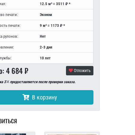
иал:
12.5 м² = 3511 ₽ *
во печати:
Эконом
ость печати:
9 м² = 1173 ₽ *
а рулонов:
Нет
овление:
2-3 дня
службы:
10 лет
о:
4 684
₽
Отложить
ка 3
предоставляется после проверки заказа.
В корзину
виться