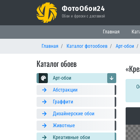
ФотоОбои24
Обои и фрески с доставкой
Основная нави
Главная
Кат
Главная
Каталог фотообоев
Арт-обои
Каталог обоев
«Кре
Арт-обои
О
Абстракции
Граффити
Дизайнерские обои
Животные
Креативные обои