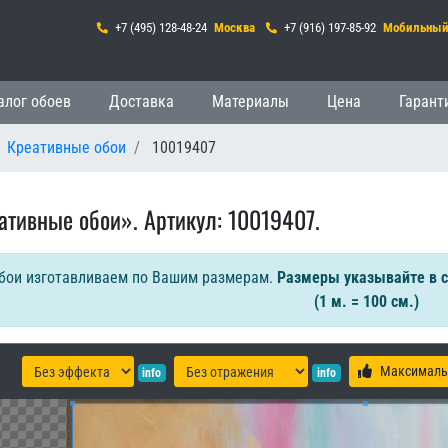
+7 (495) 128-48-24
Москва
+7 (916) 197-85-92
Мобильны
гация
алог обоев
Доставка
Материалы
Цена
Гарант
Креативные обои
10019407
ативные обои». Артикул: 10019407.
бои изготавливаем по Вашим размерам.
Размеры указывайте в 
(1 м. = 100 см.)
Максималь
info
info