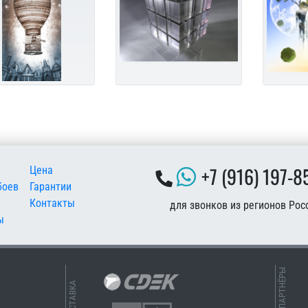
 подвале
+7 (916) 197-8
Цена
боев
Гарантии
Контакты
для звонков из регионов Рос
ы
НАШИ ПАРТНЁРЫ
ДОСТАВКА