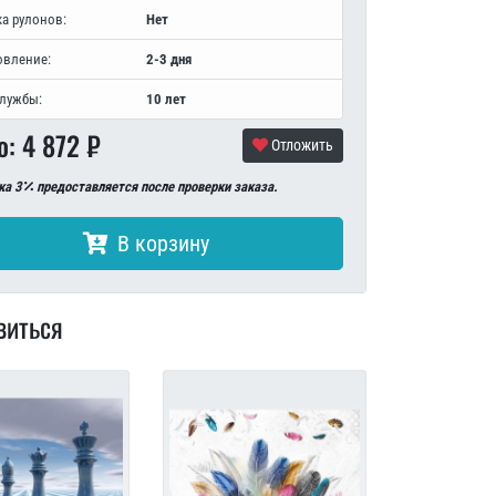
а рулонов:
Нет
овление:
2-3 дня
службы:
10 лет
о:
4 872
₽
Отложить
ка 3
предоставляется после проверки заказа.
В корзину
виться