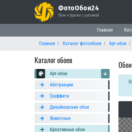
ФотоОбои24
Обои и фрески с доставкой
Основная нави
Главная
Кат
Главная
Каталог фотообоев
Арт-обои
Каталог обоев
Обои
Арт-обои
О
Абстракции
Граффити
Дизайнерские обои
Животные
Креативные обои