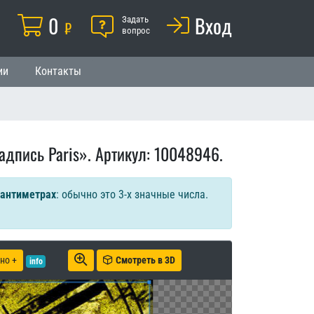
Корзина
0
Помощь
Вход
й
Задать
₽
вопрос
ии
Контакты
адпись Paris». Артикул: 10048946.
сантиметрах
: обычно это 3-х значные числа.
но +
Смотреть в 3D
info