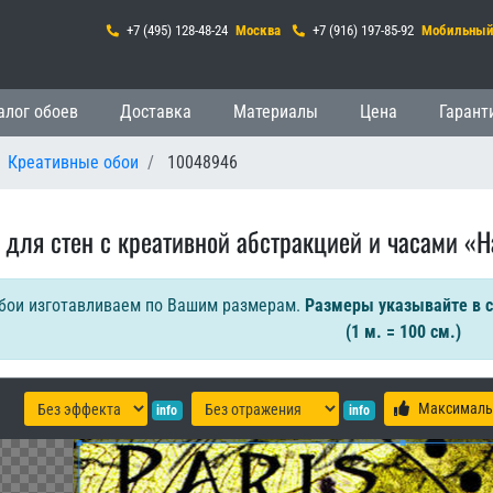
+7 (495) 128-48-24
Москва
+7 (916) 197-85-92
Мобильны
гация
алог обоев
Доставка
Материалы
Цена
Гарант
Креативные обои
10048946
 для стен с креативной абстракцией и часами «Н
бои изготавливаем по Вашим размерам.
Размеры указывайте в 
(1 м. = 100 см.)
Максималь
info
info