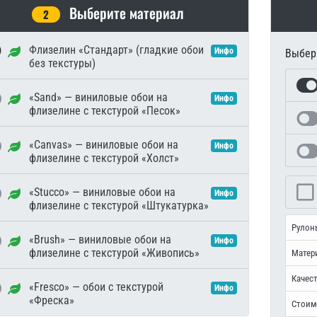
Выберите материал
2
Флизелин «Стандарт» (гладкие обои
Инфо
Выбери
без текстуры)
«Sand» — виниловые обои на
Инфо
флизелине с текстурой «Песок»
«Canvas» — виниловые обои на
Инфо
флизелине с текстурой «Холст»
«Stucco» — виниловые обои на
Инфо
флизелине с текстурой «Штукатурка»
Рулон
«Brush» — виниловые обои на
Инфо
флизелине с текстурой «Живопись»
Матер
Качест
«Fresco» — обои с текстурой
Инфо
«Фреска»
Стоим