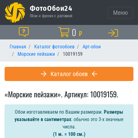
ФотоОбои24
Меню
Обои и фрески с доставкой
Корзина
0
Помощь
₽
Главная
Каталог фотообоев
Арт-обои
Морские пейзажи
10019159
Каталог обоев
«Морские пейзажи». Артикул: 10019159.
Обои изготавливаем по Вашим размерам.
Размеры
указывайте в сантиметрах
: обычно это 3-х значные
числа.
(1 м. = 100 см.)