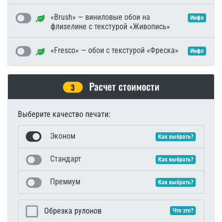
«Brush» — виниловые обои на
Инфо
флизелине с текстурой «Живопись»
«Fresco» — обои с текстурой «Фреска»
Инфо
Расчет стоимости
3
Выберите качество печати:
Эконом
Как выбрать?
Стандарт
Как выбрать?
Премиум
Как выбрать?
Обрезка рулонов
Что это?