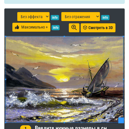
info
info
Максимально +
Смотреть в 3D
info
Введите нужные размеры в см.
1