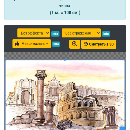
числа.
(1 м. = 100 см.)
info
info
Максимально +
Смотреть в 3D
info