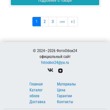
Подробнее о товаре
Текущая страница
Страница
Страница
Следующая страница
Последняя страница
1
2
3
›››››
» |
© 2024—2026 ФотоОбои24
официальный сайт
fotooboi24@ya.ru
Меню в подвале
Главная
Материалы
Каталог
Цена
обоев
Гарантии
Доставка
Контакты