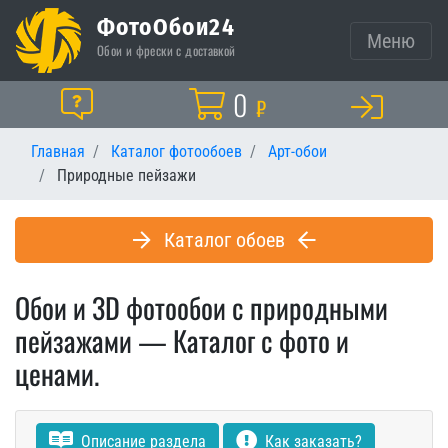
ФотоОбои24
Меню
Обои и фрески с доставкой
Корзина
0
Помощь
₽
Главная
Каталог фотообоев
Арт-обои
Природные пейзажи
Каталог обоев
Обои и 3D фотообои с природными
пейзажами — Каталог с фото и
ценами.
Описание раздела
Как заказать?