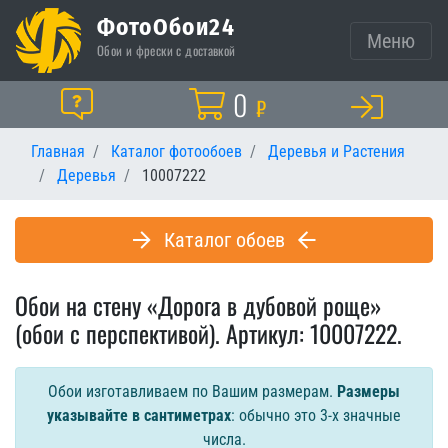
ФотоОбои24
Меню
Обои и фрески с доставкой
Корзина
0
Помощь
₽
Главная
Каталог фотообоев
Деревья и Растения
Деревья
10007222
Каталог обоев
Обои на стену «Дорога в дубовой роще»
(обои с перспективой). Артикул: 10007222.
Обои изготавливаем по Вашим размерам.
Размеры
указывайте в сантиметрах
: обычно это 3-х значные
числа.