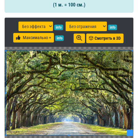
(1 м. = 100 см.)
info
info
Максимально +
Смотреть в 3D
info