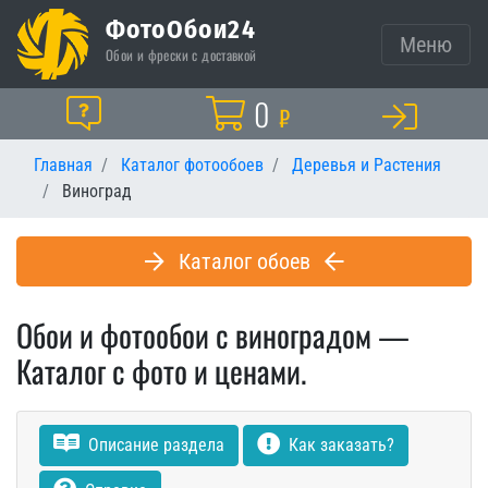
ФотоОбои24
Меню
Обои и фрески с доставкой
Корзина
0
Помощь
₽
Главная
Каталог фотообоев
Деревья и Растения
Виноград
Каталог обоев
Обои и фотообои с виноградом —
Каталог с фото и ценами.
Описание раздела
Как заказать?