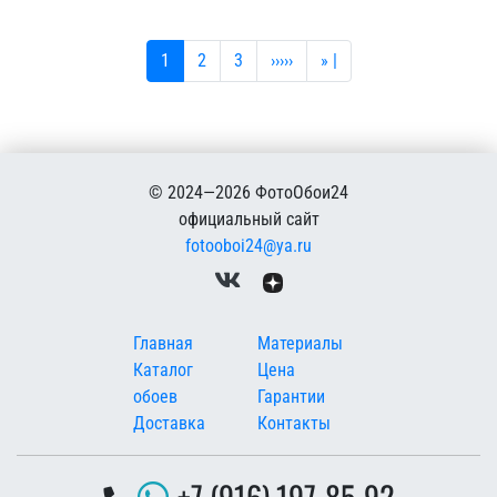
Текущая страница
Страница
Страница
Следующая страница
Последняя страница
1
2
3
›››››
» |
© 2024—2026 ФотоОбои24
официальный сайт
fotooboi24@ya.ru
Меню в подвале
Главная
Материалы
Каталог
Цена
обоев
Гарантии
Доставка
Контакты
+7 (916) 197-85-92