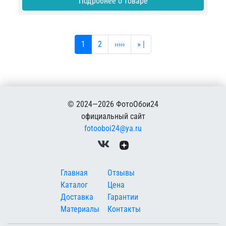
Подробнее о товаре
Текущая страница
Страница
Следующая страница
Последняя страница
1
2
›››››
» |
© 2024—2026 ФотоОбои24
официальный сайт
fotooboi24@ya.ru
Меню в подвале
Главная
Отзывы
Каталог
Цена
Доставка
Гарантии
Материалы
Контакты