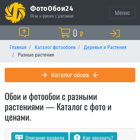
ФотоОбои24
Меню
Обои и фрески с доставкой
Корзина
0
Помощь
₽
Главная
Каталог фотообоев
Деревья и Растения
Разные растения
Каталог обоев
Обои и фотообои с разными
растениями — Каталог с фото и
ценами.
Описание раздела
Как заказать?