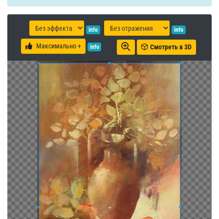
info
info
Максимально +
Смотреть в 3D
info