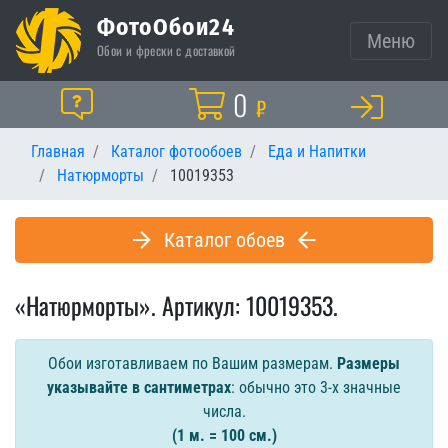
ФотоОбои24
Меню
Обои и фрески с доставкой
Корзина
0
Помощь
₽
Главная
Каталог фотообоев
Еда и Напитки
Натюрморты
10019353
Каталог обоев
«Натюрморты». Артикул: 10019353.
Обои изготавливаем по Вашим размерам.
Размеры
указывайте в сантиметрах
: обычно это 3-х значные
числа.
(1 м. = 100 см.)