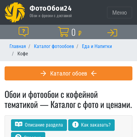
ФотоОбои24
Меню
Обои и фрески с доставкой
Корзина
0
Помощь
₽
Главная
Каталог фотообоев
Еда и Напитки
Кофе
Каталог обоев
Обои и фотообои с кофейной
тематикой — Каталог с фото и ценами.
Описание раздела
Как заказать?