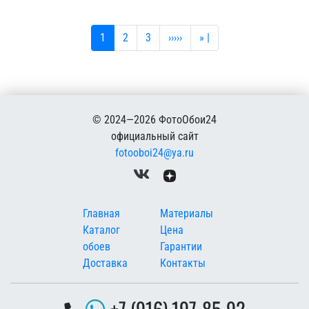
Текущая страница
Страница
Страница
Следующая страница
Последняя страница
1
2
3
›››››
» |
© 2024—2026 ФотоОбои24
официальный сайт
fotooboi24@ya.ru
Меню в подвале
Главная
Материалы
Каталог
Цена
обоев
Гарантии
Доставка
Контакты
+7 (916) 197-85-92