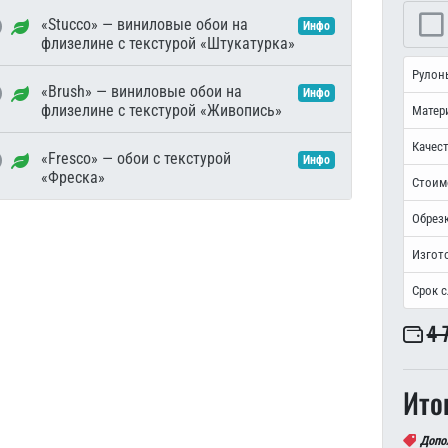
«Stucco» — виниловые обои на
Инфо
флизелине с текстурой «Штукатурка»
Рулон
«Brush» — виниловые обои на
Инфо
флизелине с текстурой «Живопись»
Матер
Качест
«Fresco» — обои с текстурой
Инфо
«Фреска»
Стоим
Обрезк
Изгот
Срок 
4 
Ито
Допо