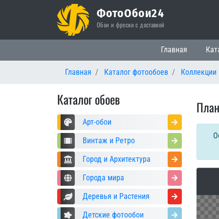
ФотоОбои24
Обои и фрески с доставкой
Основная нави
Главная
Кат
Главная
Каталог фотообоев
Коллекции
Каталог обоев
План
Арт-обои
О
Винтаж и Ретро
Город и Архитектура
Города мира
Деревья и Растения
Детские фотообои