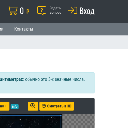
Корзина
0
Помощь
Вход
й
Задать
₽
вопрос
ии
Контакты
сантиметрах
: обычно это 3-х значные числа.
но +
Смотреть в 3D
info