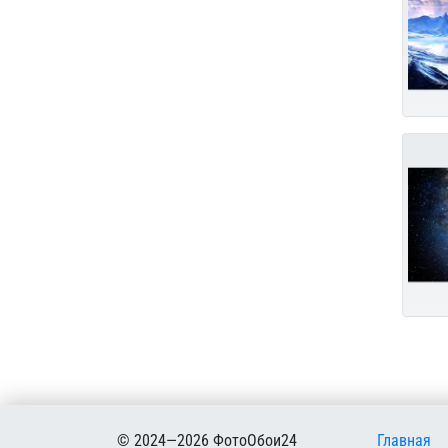
Меню в
© 2024—2026 ФотоОбои24
Главная