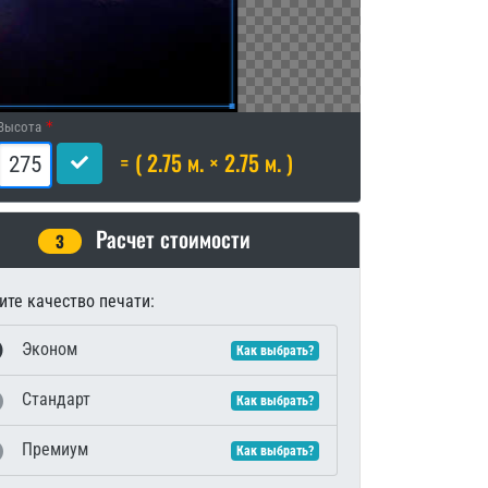
Высота
= ( 2.75 м. × 2.75 м. )
Расчет стоимости
3
те качество печати:
Эконом
Как выбрать?
Стандарт
Как выбрать?
Премиум
Как выбрать?