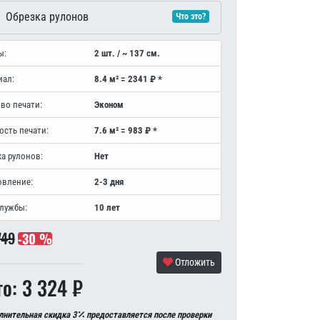
Обрезка рулонов
Что это?
ы:
2 шт. / ~ 137 см.
иал:
8.4 м² = 2341 ₽ *
во печати:
Эконом
ость печати:
7.6 м² = 983 ₽ *
а рулонов:
Нет
овление:
2-3 дня
службы:
10 лет
749
-30 %
Отложить
го: 3 324 ₽
лнительная скидка 3
предоставляется после проверки