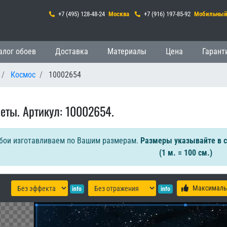
+7 (495) 128-48-24
Москва
+7 (916) 197-85-92
Мобильны
гация
алог обоев
Доставка
Материалы
Цена
Гарант
Космос
10002654
еты. Артикул: 10002654.
бои изготавливаем по Вашим размерам.
Размеры указывайте в 
(1 м. = 100 см.)
Максималь
info
info