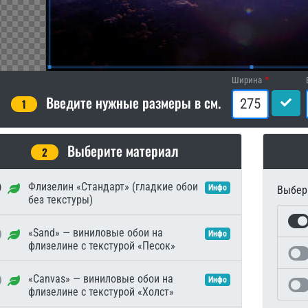
Ширина
Введите нужные размеры в см.
1
Выберите материал
2
Флизелин «Стандарт» (гладкие обои
Инфо
Выбери
без текстуры)
«Sand» — виниловые обои на
Инфо
флизелине с текстурой «Песок»
«Canvas» — виниловые обои на
Инфо
флизелине с текстурой «Холст»