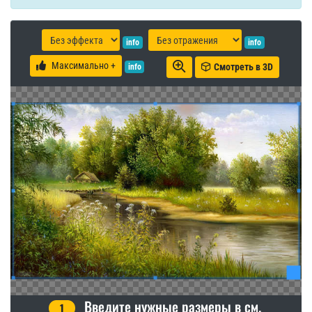
info
info
Максимально +
Смотреть в 3D
info
Введите нужные размеры в см.
1