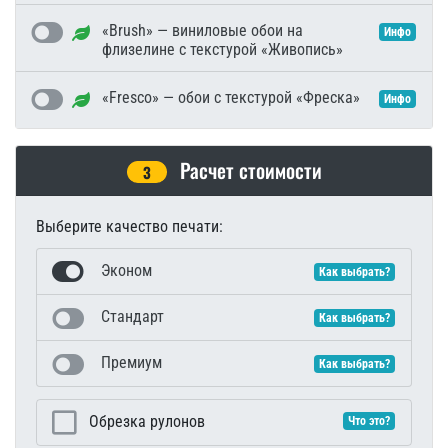
«Brush» — виниловые обои на
Инфо
флизелине с текстурой «Живопись»
«Fresco» — обои с текстурой «Фреска»
Инфо
Расчет стоимости
3
Выберите качество печати:
Эконом
Как выбрать?
Стандарт
Как выбрать?
Премиум
Как выбрать?
Обрезка рулонов
Что это?