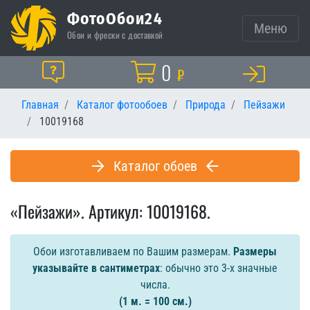
ФотоОбои24
Меню
Обои и фрески с доставкой
Корзина
0
Помощь
₽
Главная
Каталог фотообоев
Природа
Пейзажи
10019168
Каталог обоев
«Пейзажи». Артикул: 10019168.
Обои изготавливаем по Вашим размерам.
Размеры
указывайте в сантиметрах
: обычно это 3-х значные
числа.
(1 м. = 100 см.)