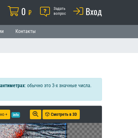
Корзина
0
Помощь
Вход
й
Задать
₽
вопрос
ии
Контакты
сантиметрах
: обычно это 3-х значные числа.
но +
Смотреть в 3D
info