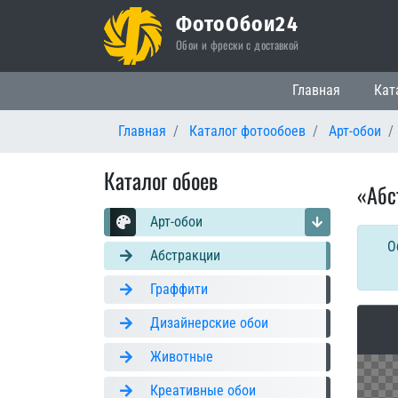
ФотоОбои24
Обои и фрески с доставкой
Основная нави
Главная
Кат
Главная
Каталог фотообоев
Арт-обои
Каталог обоев
«Абс
Арт-обои
О
Абстракции
Граффити
Дизайнерские обои
Животные
Креативные обои