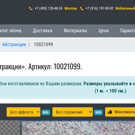
+7 (495) 128-48-24
Москва
+7 (916) 197-85-92
Мобильны
гация
алог обоев
Доставка
Материалы
Цена
Гарант
Абстракции
10021099
тракции». Артикул: 10021099.
бои изготавливаем по Вашим размерам.
Размеры указывайте в 
(1 м. = 100 см.)
Максималь
info
info