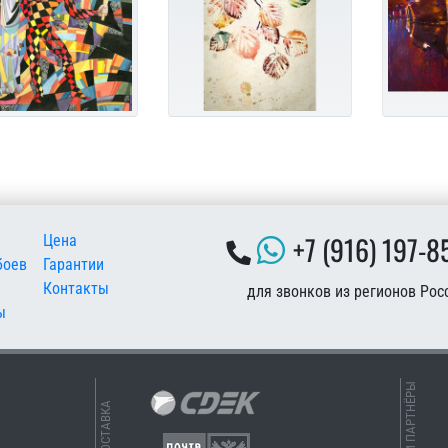
 подвале
+7 (916) 197-8
Цена
боев
Гарантии
Контакты
для звонков из регионов Рос
ы
НАШИ ПАРТНЁРЫ
ДОСТАВКА