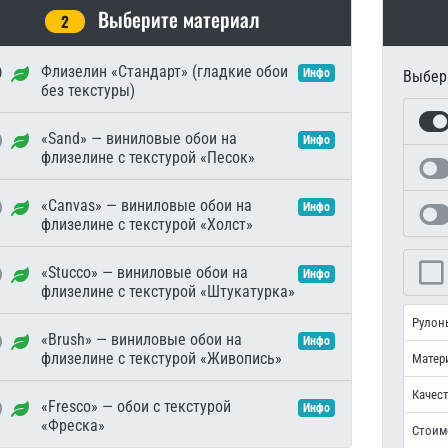
Выберите материал
2
Флизелин «Стандарт» (гладкие обои
Инфо
Выбери
без текстуры)
«Sand» — виниловые обои на
Инфо
флизелине с текстурой «Песок»
«Canvas» — виниловые обои на
Инфо
флизелине с текстурой «Холст»
«Stucco» — виниловые обои на
Инфо
флизелине с текстурой «Штукатурка»
Рулон
«Brush» — виниловые обои на
Инфо
флизелине с текстурой «Живопись»
Матер
Качест
«Fresco» — обои с текстурой
Инфо
«Фреска»
Стоим