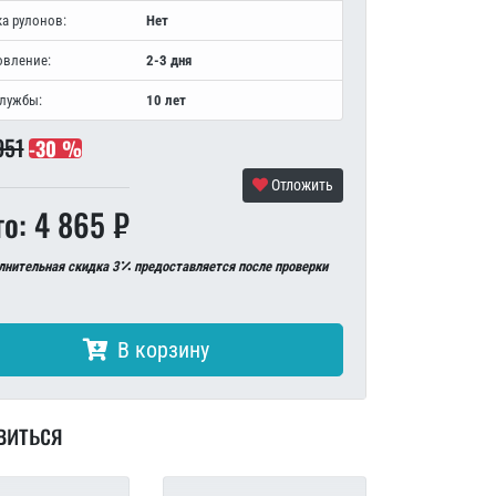
а рулонов:
Нет
овление:
2-3 дня
службы:
10 лет
951
-30 %
Отложить
го: 4 865 ₽
лнительная скидка 3
предоставляется после проверки
В корзину
виться