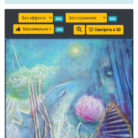
info
info
Максимально +
Смотреть в 3D
info