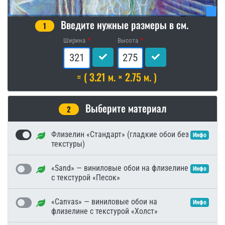
Введите нужные размеры в см.
1
Ширина
Высота
= ( 3.21 м. × 2.75 м. )
Выберите материал
2
Флизелин «Стандарт» (гладкие обои без
Инфо
текстуры)
«Sand» — виниловые обои на флизелине
Инфо
с текстурой «Песок»
«Canvas» — виниловые обои на
Инфо
флизелине с текстурой «Холст»