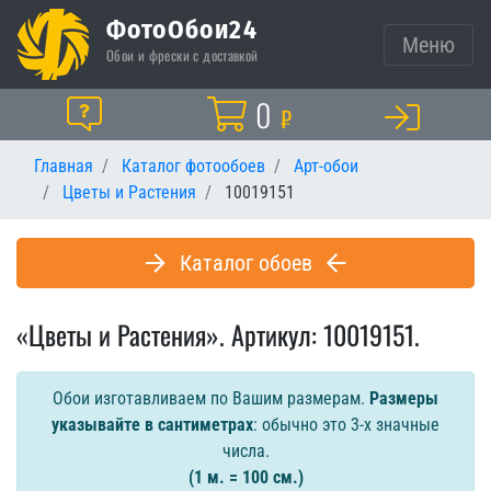
ФотоОбои24
Меню
Обои и фрески с доставкой
Корзина
0
Помощь
₽
Главная
Каталог фотообоев
Арт-обои
Цветы и Растения
10019151
Каталог обоев
«Цветы и Растения». Артикул: 10019151.
Обои изготавливаем по Вашим размерам.
Размеры
указывайте в сантиметрах
: обычно это 3-х значные
числа.
(1 м. = 100 см.)