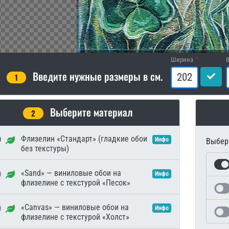
Ширина
Введите нужные размеры в см.
1
Выберите материал
2
Флизелин «Стандарт» (гладкие обои
Инфо
Выбери
без текстуры)
«Sand» — виниловые обои на
Инфо
флизелине с текстурой «Песок»
«Canvas» — виниловые обои на
Инфо
флизелине с текстурой «Холст»