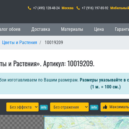
+7 (495) 128-48-24
Москва
+7 (916) 197-85-92
Мобильны
гация
алог обоев
Доставка
Материалы
Цена
Гарант
Цветы и Растения
10019209
ты и Растения». Артикул: 10019209.
бои изготавливаем по Вашим размерам.
Размеры указывайте в 
(1 м. = 100 см.)
Максималь
info
info