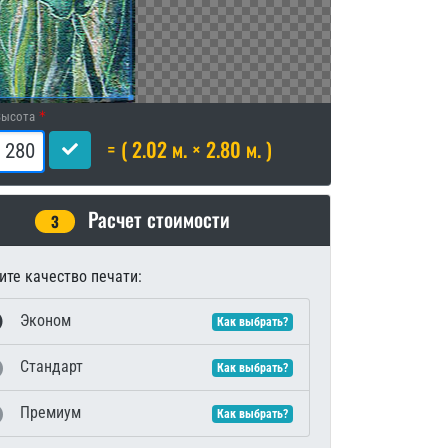
Высота
= ( 2.02 м. × 2.80 м. )
Расчет стоимости
3
те качество печати:
Эконом
Как выбрать?
Стандарт
Как выбрать?
Премиум
Как выбрать?