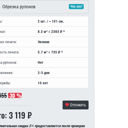
Обрезка рулонов
Что это?
ы:
2 шт. / ~ 101 см.
иал:
8.5 м² = 2383 ₽ *
во печати:
Эконом
ость печати:
5.7 м² = 735 ₽ *
а рулонов:
Нет
овление:
2-3 дня
службы:
10 лет
455
-30 %
Отложить
о: 3 119 ₽
лнительная скидка 3
предоставляется после проверки