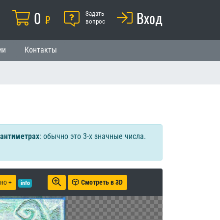
Корзина
0
Помощь
Вход
й
Задать
₽
вопрос
ии
Контакты
сантиметрах
: обычно это 3-х значные числа.
но +
Смотреть в 3D
info