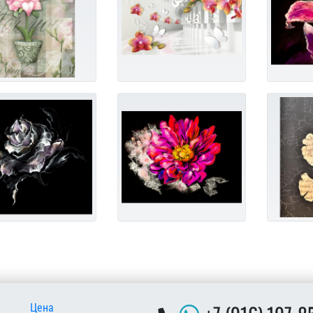
 подвале
Цена