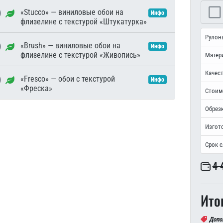
«Stucco» — виниловые обои на
Инфо
флизелине с текстурой «Штукатурка»
Рулон
«Brush» — виниловые обои на
Инфо
флизелине с текстурой «Живопись»
Матер
Качест
«Fresco» — обои с текстурой
Инфо
«Фреска»
Стоим
Обрезк
Изгот
Срок 
4 
Итог
Допо