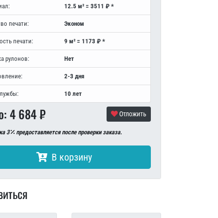
иал:
12.5 м² = 3511 ₽ *
во печати:
Эконом
ость печати:
9 м² = 1173 ₽ *
а рулонов:
Нет
овление:
2-3 дня
службы:
10 лет
о:
4 684
₽
Отложить
ка 3
предоставляется после проверки заказа.
В корзину
виться