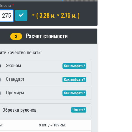
Высота
= ( 3.28 м. × 2.75 м. )
Расчет стоимости
3
те качество печати:
Эконом
Как выбрать?
Стандарт
Как выбрать?
Премиум
Как выбрать?
Обрезка рулонов
Что это?
ы:
3 шт. / ~ 109 см.