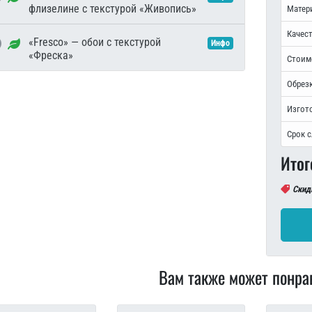
флизелине с текстурой «Живопись»
Матер
Качест
«Fresco» — обои с текстурой
Инфо
«Фреска»
Стоим
Обрезк
Изгот
Срок 
Итог
Скид
Вам также может понра