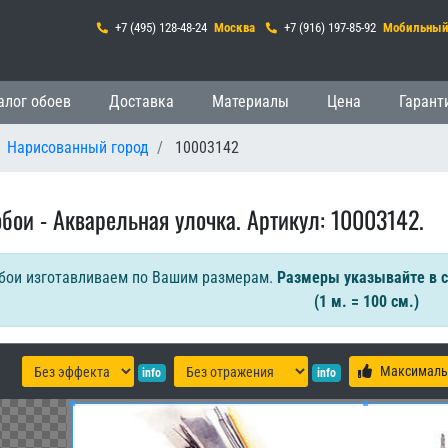
+7 (495) 128-48-24
Москва
+7 (916) 197-85-92
Мобильны
гация
алог обоев
Доставка
Материалы
Цена
Гарант
Нарисованный город
10003142
обои - Акварельная улочка. Артикул: 10003142.
бои изготавливаем по Вашим размерам.
Размеры указывайте в 
(1 м. = 100 см.)
Максималь
info
info