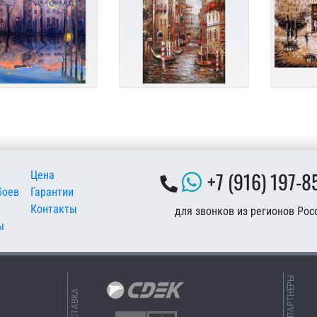
 подвале
+7 (916) 197-8
Цена
боев
Гарантии
Контакты
для звонков из регионов Рос
ы
НАШИ ПАРТНЁРЫ
ДОСТАВКА