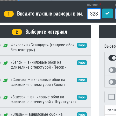
Ширина
Введите нужные размеры в см.
1
Выберите материал
2
Флизелин «Стандарт» (гладкие обои
Инфо
Выбери
без текстуры)
«Sand» — виниловые обои на
Инфо
флизелине с текстурой «Песок»
«Canvas» — виниловые обои на
Инфо
флизелине с текстурой «Холст»
«Stucco» — виниловые обои на
Инфо
флизелине с текстурой «Штукатурка»
Рулон
«Brush» — виниловые обои на
Инфо