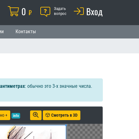
Корзина
0
Помощь
Вход
й
Задать
₽
вопрос
ии
Контакты
сантиметрах
: обычно это 3-х значные числа.
но +
Смотреть в 3D
info