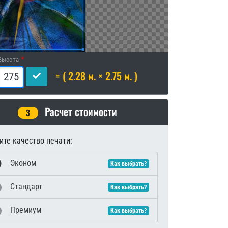
Высота
= ( 2.28 м. × 2.75 м. )
Расчет стоимости
3
те качество печати:
Эконом
Как выбрать?
Стандарт
Как выбрать?
Премиум
Как выбрать?