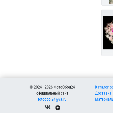
Меню в
© 2024—2026 ФотоОбои24
Каталог о
официальный сайт
Доставка
fotooboi24@ya.ru
Материал