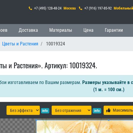
+7 (495) 128-48-24
Москва
+7 (916) 197-85-92
Мобильны
 навигация
боев
Доставка
Материалы
Цена
Гарантии
Цветы и Растения
10019324
ты и Растения». Артикул: 10019324.
бои изготавливаем по Вашим размерам.
Размеры указывайте в 
(1 м. = 100 см.)
Максималь
info
info