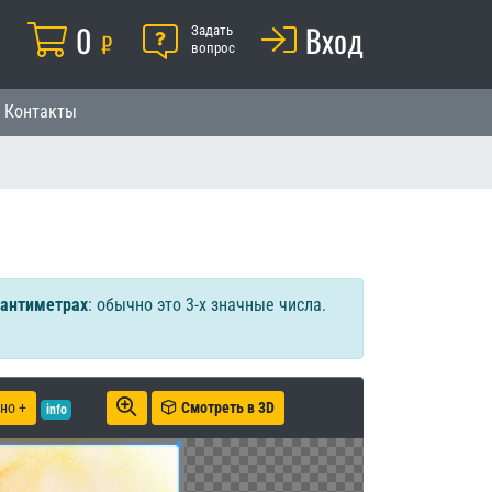
Корзина
0
Помощь
Вход
й
Задать
₽
вопрос
Контакты
сантиметрах
: обычно это 3-х значные числа.
но +
Смотреть в 3D
info