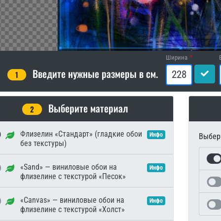
Ширина
Введите нужные размеры в см.
1
Выберите материал
2
Флизелин «Стандарт» (гладкие обои
Инфо
Выбери
без текстуры)
«Sand» — виниловые обои на
Инфо
флизелине с текстурой «Песок»
«Canvas» — виниловые обои на
Инфо
флизелине с текстурой «Холст»