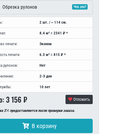
Обрезка рулонов
Что это?
ы:
2 шт. / ~ 114 см.
иал:
8.4 м² = 2341 ₽ *
во печати:
Эконом
ость печати:
6.3 м² = 815 ₽ *
а рулонов:
Нет
овление:
2-3 дня
службы:
10 лет
о:
3 156
₽
Отложить
ка 3
предоставляется после проверки заказа.
В корзину