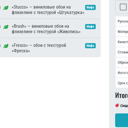
«Stucco» — виниловые обои на
Инфо
флизелине с текстурой «Штукатурка»
Рулон
«Brush» — виниловые обои на
Инфо
флизелине с текстурой «Живопись»
Матер
Качест
«Fresco» — обои с текстурой
Инфо
«Фреска»
Стоим
Обрезк
Изгот
Срок 
Итог
Скид