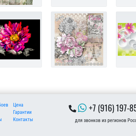
 подвале
+7 (916) 197-8
боев
Цена
Гарантии
ы
Контакты
для звонков из регионов Рос