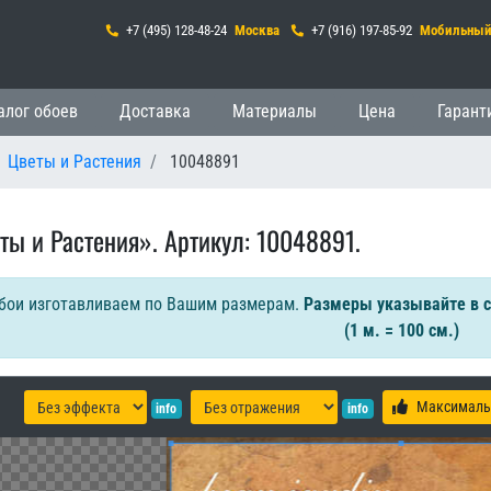
+7 (495) 128-48-24
Москва
+7 (916) 197-85-92
Мобильны
гация
алог обоев
Доставка
Материалы
Цена
Гарант
Цветы и Растения
10048891
ты и Растения». Артикул: 10048891.
бои изготавливаем по Вашим размерам.
Размеры указывайте в 
(1 м. = 100 см.)
Максималь
info
info