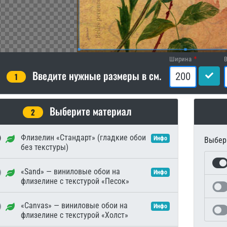
Ширина
Введите нужные размеры в см.
1
Выберите материал
2
Флизелин «Стандарт» (гладкие обои
Инфо
Выбери
без текстуры)
«Sand» — виниловые обои на
Инфо
флизелине с текстурой «Песок»
«Canvas» — виниловые обои на
Инфо
флизелине с текстурой «Холст»