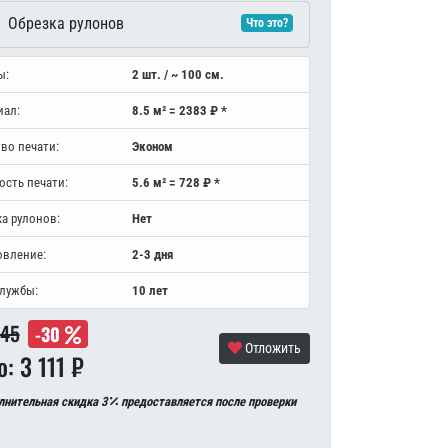
Обрезка рулонов
Что это?
ы:
2 шт. / ~ 100 см.
иал:
8.5 м² = 2383 ₽ *
во печати:
Эконом
ость печати:
5.6 м² = 728 ₽ *
а рулонов:
Нет
овление:
2-3 дня
службы:
10 лет
445
-30
Отложить
о: 3 111 ₽
лнительная скидка 3
предоставляется после проверки