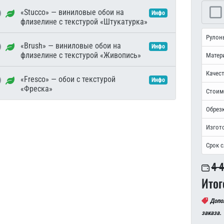
«Stucco» — виниловые обои на
Инфо
флизелине с текстурой «Штукатурка»
Рулон
«Brush» — виниловые обои на
Инфо
флизелине с текстурой «Живопись»
Матер
Качест
«Fresco» — обои с текстурой
Инфо
«Фреска»
Стоим
Обрезк
Изгот
Срок 
4 
Итог
Допо
заказа.