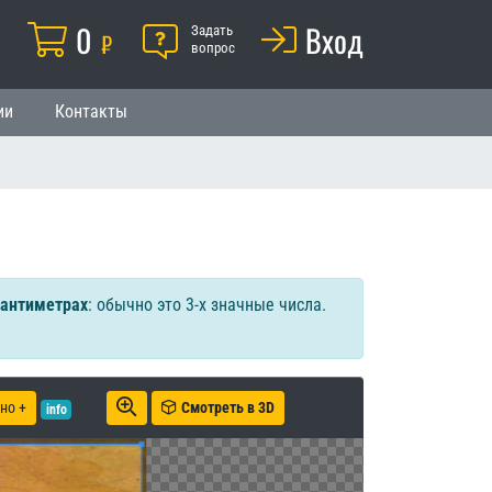
Корзина
0
Помощь
Вход
й
Задать
₽
вопрос
ии
Контакты
сантиметрах
: обычно это 3-х значные числа.
но +
Смотреть в 3D
info