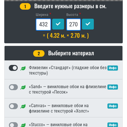
Введите нужные размеры в см.
1
Ширина
Высота
= ( 4.32 м. × 2.70 м. )
Выберите материал
2
Флизелин «Стандарт» (гладкие обои без
Инфо
текстуры)
«Sand» — виниловые обои на флизелине
Инфо
с текстурой «Песок»
«Canvas» — виниловые обои на
Инфо
флизелине с текстурой «Холст»
«Stucco» — виниловые обои на
Инфо