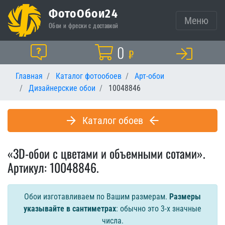
ФотоОбои24
Меню
Обои и фрески с доставкой
Корзина
0
Помощь
₽
Главная
Каталог фотообоев
Арт-обои
Дизайнерские обои
10048846
Каталог обоев
«3D-обои с цветами и объемными сотами».
Артикул: 10048846.
Обои изготавливаем по Вашим размерам.
Размеры
указывайте в сантиметрах
: обычно это 3-х значные
числа.