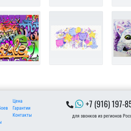
 подвале
+7 (916) 197-8
Цена
боев
Гарантии
Контакты
для звонков из регионов Рос
ы