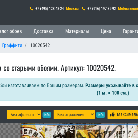
+7 (495) 128-48-24
Москва
+7 (916) 197-85-92
Мобильны
гация
алог обоев
Доставка
Материалы
Цена
Гарант
Граффити
10020542
а со старыми обоями. Артикул: 10020542.
бои изготавливаем по Вашим размерам.
Размеры указывайте в 
(1 м. = 100 см.)
Максималь
info
info