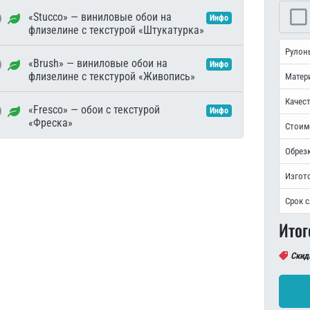
«Stucco» — виниловые обои на
Инфо
флизелине с текстурой «Штукатурка»
Рулон
«Brush» — виниловые обои на
Инфо
флизелине с текстурой «Живопись»
Матер
Качест
«Fresco» — обои с текстурой
Инфо
«Фреска»
Стоим
Обрезк
Изгот
Срок 
Итог
Скид