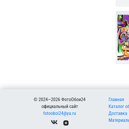
Меню в
© 2024—2026 ФотоОбои24
Главная
официальный сайт
Каталог о
fotooboi24@ya.ru
Доставка
Материал