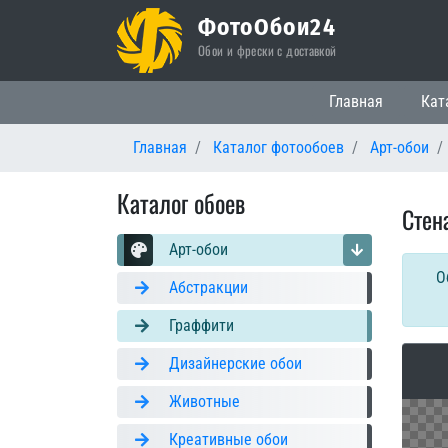
ФотоОбои24
Обои и фрески с доставкой
Основная нави
Главная
Кат
Главная
Каталог фотообоев
Арт-обои
Каталог обоев
Стен
Арт-обои
О
Абстракции
Граффити
Дизайнерские обои
Животные
Креативные обои