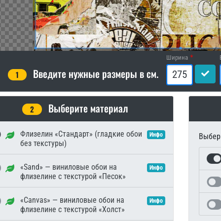
Ширина
Введите нужные размеры в см.
1
Выберите материал
2
Флизелин «Стандарт» (гладкие обои
Инфо
Выбери
без текстуры)
«Sand» — виниловые обои на
Инфо
флизелине с текстурой «Песок»
«Canvas» — виниловые обои на
Инфо
флизелине с текстурой «Холст»