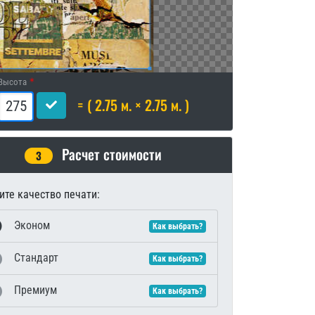
Высота
= ( 2.75 м. × 2.75 м. )
Расчет стоимости
3
те качество печати:
Эконом
Как выбрать?
Стандарт
Как выбрать?
Премиум
Как выбрать?