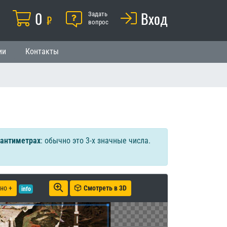
Корзина
0
Помощь
Вход
й
Задать
₽
вопрос
ии
Контакты
сантиметрах
: обычно это 3-х значные числа.
но +
Смотреть в 3D
info