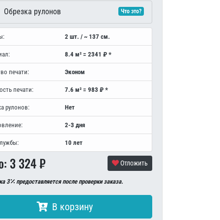
Обрезка рулонов
Что это?
ы:
2 шт. / ~ 137 см.
иал:
8.4 м² = 2341 ₽ *
во печати:
Эконом
ость печати:
7.6 м² = 983 ₽ *
а рулонов:
Нет
овление:
2-3 дня
службы:
10 лет
о:
3 324
₽
Отложить
ка 3
предоставляется после проверки заказа.
В корзину