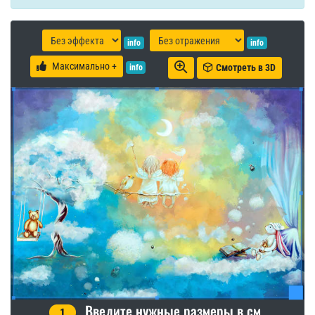
info
info
Максимально +
Смотреть в 3D
info
Введите нужные размеры в см.
1