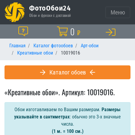
ФотоОбои24
Меню
Обои и фрески с доставкой
Корзина
0
Помощь
₽
Главная
Каталог фотообоев
Арт-обои
Креативные обои
10019016
Каталог обоев
«Креативные обои». Артикул: 10019016.
Обои изготавливаем по Вашим размерам.
Размеры
указывайте в сантиметрах
: обычно это 3-х значные
числа.
(1 м. = 100 см.)