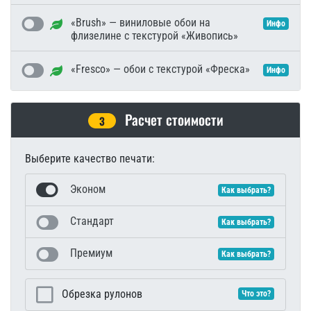
«Brush» — виниловые обои на
Инфо
флизелине с текстурой «Живопись»
«Fresco» — обои с текстурой «Фреска»
Инфо
Расчет стоимости
3
Выберите качество печати:
Эконом
Как выбрать?
Стандарт
Как выбрать?
Премиум
Как выбрать?
Обрезка рулонов
Что это?