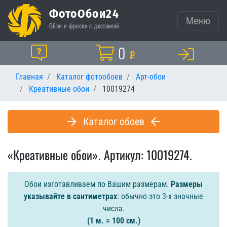
ФотоОбои24
Меню
Обои и фрески с доставкой
Корзина
0
Помощь
₽
Главная
Каталог фотообоев
Арт-обои
Креативные обои
10019274
Каталог обоев
«Креативные обои». Артикул: 10019274.
Обои изготавливаем по Вашим размерам.
Размеры
указывайте в сантиметрах
: обычно это 3-х значные
числа.
(1 м. = 100 см.)