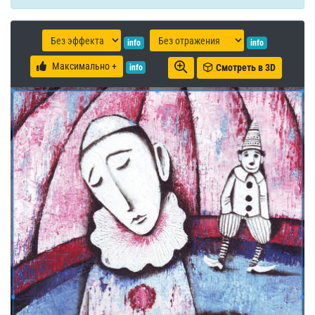
info
info
Максимально +
Смотреть в 3D
info