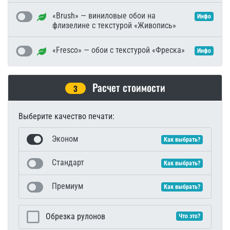
«Brush» — виниловые обои на
Инфо
флизелине с текстурой «Живопись»
«Fresco» — обои с текстурой «Фреска»
Инфо
Расчет стоимости
3
Выберите качество печати:
Эконом
Как выбрать?
Стандарт
Как выбрать?
Премиум
Как выбрать?
Обрезка рулонов
Что это?