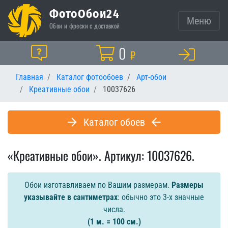
ФотоОбои24
Меню
Обои и фрески с доставкой
Корзина
0
Помощь
₽
Главная
Каталог фотообоев
Арт-обои
Креативные обои
10037626
Каталог обоев
«Креативные обои». Артикул: 10037626.
Обои изготавливаем по Вашим размерам.
Размеры
указывайте в сантиметрах
: обычно это 3-х значные
числа.
(1 м. = 100 см.)