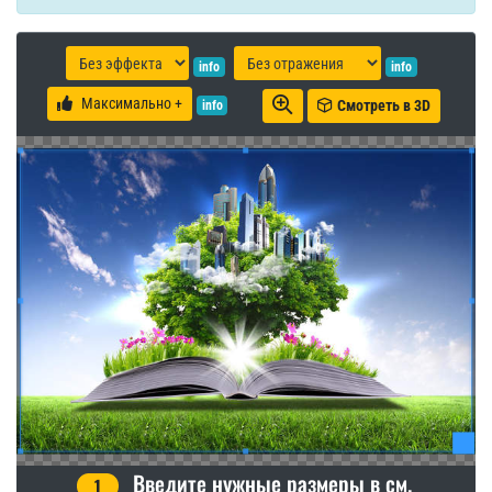
info
info
Максимально +
Смотреть в 3D
info
Введите нужные размеры в см.
1