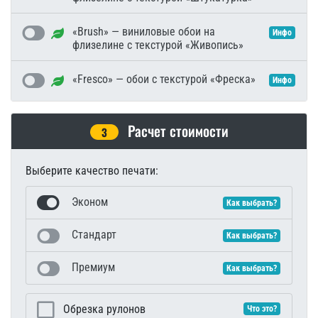
«Brush» — виниловые обои на
Инфо
флизелине с текстурой «Живопись»
«Fresco» — обои с текстурой «Фреска»
Инфо
Расчет стоимости
3
Выберите качество печати:
Эконом
Как выбрать?
Стандарт
Как выбрать?
Премиум
Как выбрать?
Обрезка рулонов
Что это?