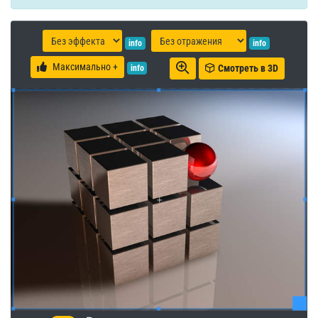
info
info
Максимально +
Смотреть в 3D
info