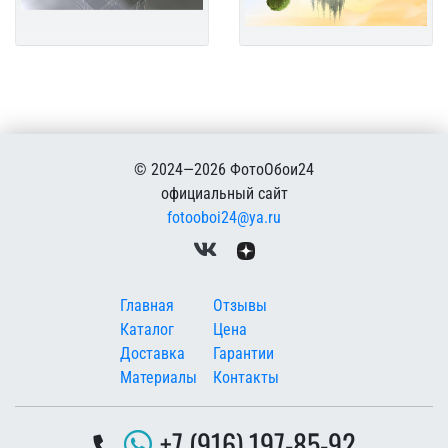
© 2024—2026 ФотоОбои24
официальный сайт
fotooboi24@ya.ru
Меню в подвале
Главная
Отзывы
Каталог
Цена
Доставка
Гарантии
Материалы
Контакты
+7 (916) 197-85-92