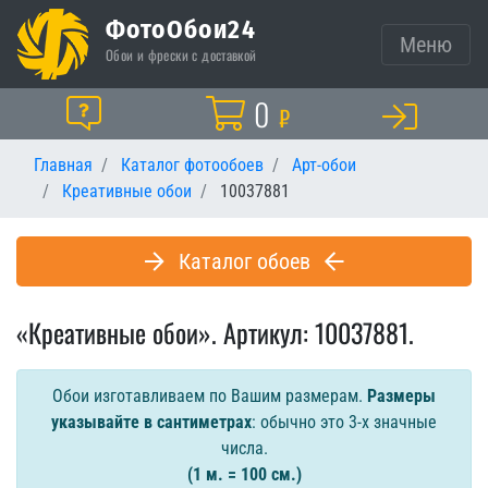
ФотоОбои24
Меню
Обои и фрески с доставкой
Корзина
0
Помощь
₽
Главная
Каталог фотообоев
Арт-обои
Креативные обои
10037881
Каталог обоев
«Креативные обои». Артикул: 10037881.
Обои изготавливаем по Вашим размерам.
Размеры
указывайте в сантиметрах
: обычно это 3-х значные
числа.
(1 м. = 100 см.)