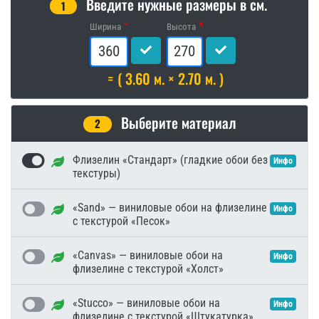
Введите нужные размеры в см.
1
Ширина
Высота
= ( 3.60 м. × 2.70 м. )
Выберите материал
2
Флизелин «Стандарт» (гладкие обои без
Инфо
текстуры)
«Sand» — виниловые обои на флизелине
Инфо
с текстурой «Песок»
«Canvas» — виниловые обои на
Инфо
флизелине с текстурой «Холст»
«Stucco» — виниловые обои на
Инфо
флизелине с текстурой «Штукатурка»