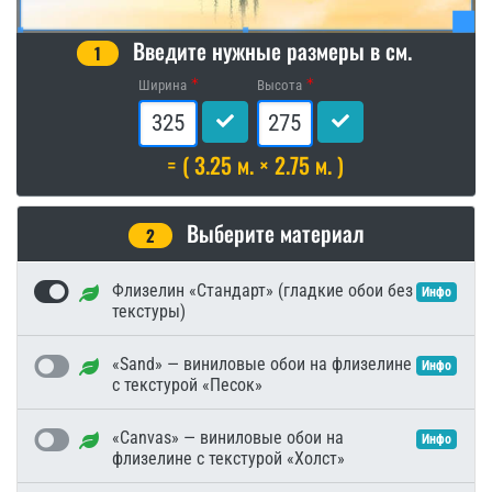
Введите нужные размеры в см.
1
Ширина
Высота
= ( 3.25 м. × 2.75 м. )
Выберите материал
2
Флизелин «Стандарт» (гладкие обои без
Инфо
текстуры)
«Sand» — виниловые обои на флизелине
Инфо
с текстурой «Песок»
«Canvas» — виниловые обои на
Инфо
флизелине с текстурой «Холст»