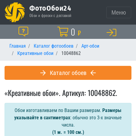
ФотоОбои24
Меню
Обои и фрески с доставкой
Корзина
0
Помощь
₽
Главная
Каталог фотообоев
Арт-обои
Креативные обои
10048862
Каталог обоев
«Креативные обои». Артикул: 10048862.
Обои изготавливаем по Вашим размерам.
Размеры
указывайте в сантиметрах
: обычно это 3-х значные
числа.
(1 м. = 100 см.)