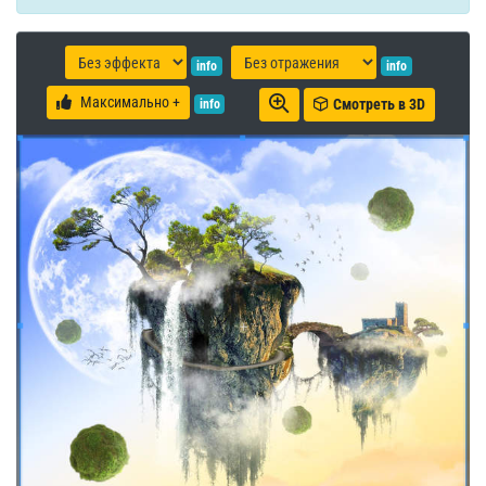
info
info
Максимально +
Смотреть в 3D
info