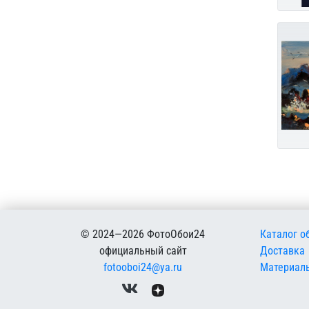
Меню в
© 2024—2026 ФотоОбои24
Каталог о
официальный сайт
Доставка
fotooboi24@ya.ru
Материал