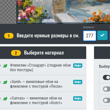
Ширина
Введите нужные размеры в см.
1
Выберите материал
2
Флизелин «Стандарт» (гладкие обои
Инфо
Выбери
без текстуры)
«Sand» — виниловые обои на
Инфо
флизелине с текстурой «Песок»
«Canvas» — виниловые обои на
Инфо
флизелине с текстурой «Холст»