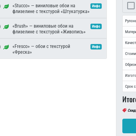
«Stucco» — виниловые обои на
Инфо
флизелине с текстурой «Штукатурка»
Рулон
«Brush» — виниловые обои на
Инфо
флизелине с текстурой «Живопись»
Матер
Качест
«Fresco» — обои с текстурой
Инфо
«Фреска»
Стоим
Обрезк
Изгот
Срок 
Итог
Скид