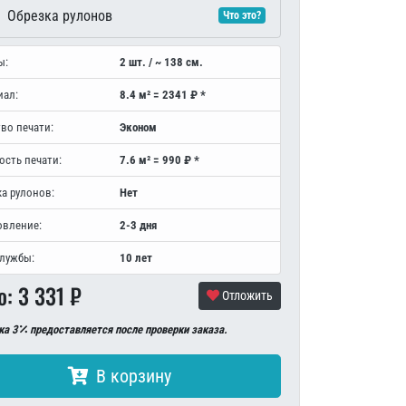
Обрезка рулонов
Что это?
ы:
2 шт. / ~ 138 см.
иал:
8.4 м² = 2341 ₽ *
во печати:
Эконом
ость печати:
7.6 м² = 990 ₽ *
а рулонов:
Нет
овление:
2-3 дня
службы:
10 лет
о:
3 331
₽
Отложить
ка 3
предоставляется после проверки заказа.
В корзину