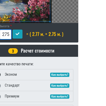
Высота
= ( 2.77 м. × 2.75 м. )
Расчет стоимости
3
те качество печати:
Эконом
Как выбрать?
Стандарт
Как выбрать?
Премиум
Как выбрать?