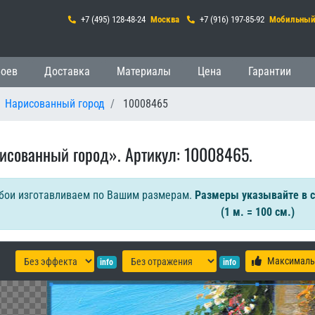
+7 (495) 128-48-24
Москва
+7 (916) 197-85-92
Мобильны
 навигация
боев
Доставка
Материалы
Цена
Гарантии
Нарисованный город
10008465
исованный город». Артикул: 10008465.
бои изготавливаем по Вашим размерам.
Размеры указывайте в 
(1 м. = 100 см.)
Максималь
info
info