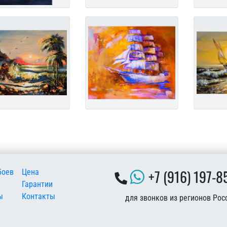
 подвале
+7 (916) 197-8
боев
Цена
Гарантии
ы
Контакты
для звонков из регионов Рос