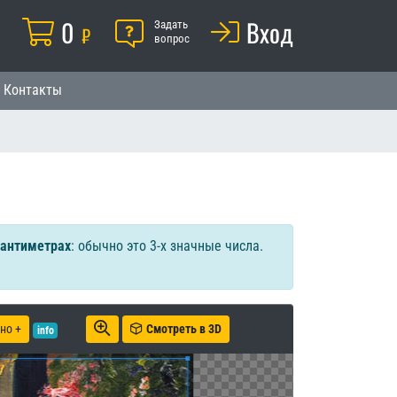
Корзина
0
Помощь
Вход
й
Задать
₽
вопрос
Контакты
сантиметрах
: обычно это 3-х значные числа.
но +
Смотреть в 3D
info