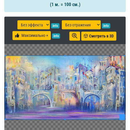
(1 м. = 100 см.)
info
info
Максимально +
Смотреть в 3D
info