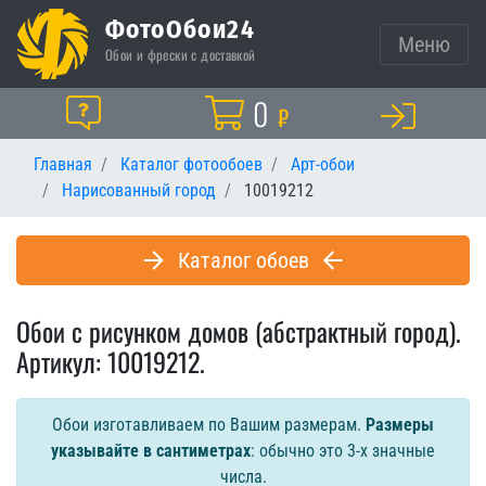
ФотоОбои24
Меню
Обои и фрески с доставкой
Корзина
0
Помощь
₽
Главная
Каталог фотообоев
Арт-обои
Нарисованный город
10019212
Каталог обоев
Обои с рисунком домов (абстрактный город).
Артикул: 10019212.
Обои изготавливаем по Вашим размерам.
Размеры
указывайте в сантиметрах
: обычно это 3-х значные
числа.