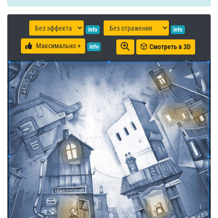
info
info
Максимально +
Смотреть в 3D
info