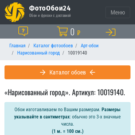
ФотоОбои24
Меню
Обои и фрески с доставкой
Корзина
0
Помощь
₽
Главная
Каталог фотообоев
Арт-обои
Нарисованный город
10019140
Каталог обоев
«Нарисованный город». Артикул: 10019140.
Обои изготавливаем по Вашим размерам.
Размеры
указывайте в сантиметрах
: обычно это 3-х значные
числа.
(1 м. = 100 см.)