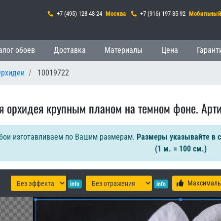
+7 (495) 128-48-24
Москва
+7 (916) 197-85-92
Мобильны
гация
алог обоев
Доставка
Материалы
Цена
Гарант
Орхидеи
10019722
я орхидея крупным планом на темном фоне. Арти
бои изготавливаем по Вашим размерам.
Размеры указывайте в 
(1 м. = 100 см.)
Максималь
info
info