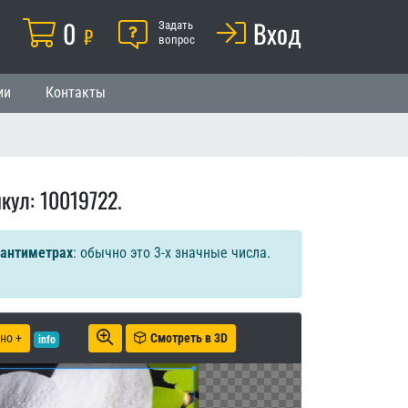
Корзина
0
Помощь
Вход
й
Задать
₽
вопрос
ии
Контакты
кул: 10019722.
сантиметрах
: обычно это 3-х значные числа.
но +
Смотреть в 3D
info