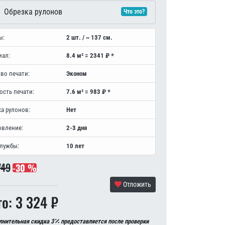
Обрезка рулонов
Что это?
ы:
2 шт. / ~ 137 см.
иал:
8.4 м² = 2341 ₽ *
во печати:
Эконом
ость печати:
7.6 м² = 983 ₽ *
а рулонов:
Нет
овление:
2-3 дня
службы:
10 лет
749
-30 %
Отложить
го: 3 324 ₽
лнительная скидка 3
предоставляется после проверки