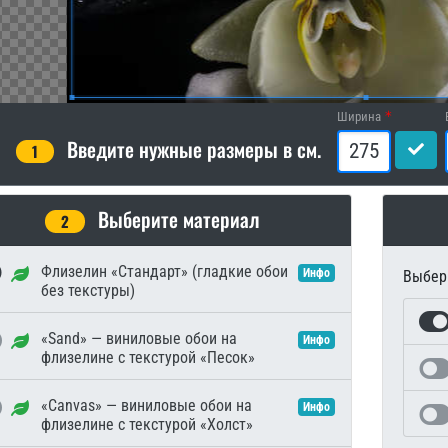
Ширина
Введите нужные размеры в см.
1
Выберите материал
2
Флизелин «Стандарт» (гладкие обои
Инфо
Выбери
без текстуры)
«Sand» — виниловые обои на
Инфо
флизелине с текстурой «Песок»
«Canvas» — виниловые обои на
Инфо
флизелине с текстурой «Холст»