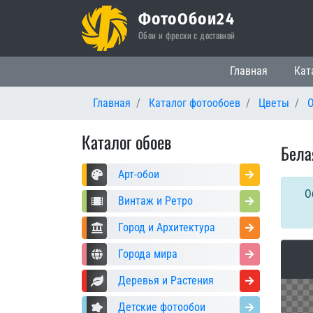
ФотоОбои24
Обои и фрески с доставкой
Основная нави
Главная
Кат
Главная
Каталог фотообоев
Цветы
Каталог обоев
Бела
Арт-обои
О
Винтаж и Ретро
Город и Архитектура
Города мира
Деревья и Растения
Детские фотообои