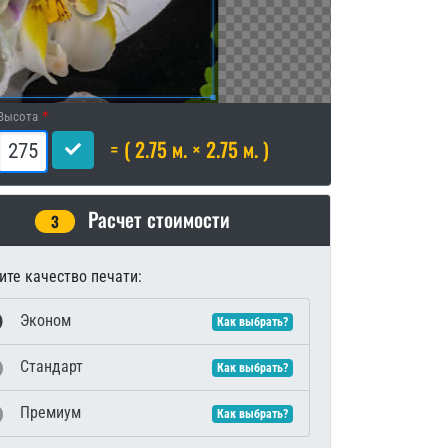
Высота
= ( 2.75 м. × 2.75 м. )
Расчет стоимости
3
те качество печати:
Эконом
Как выбрать?
Стандарт
Как выбрать?
Премиум
Как выбрать?