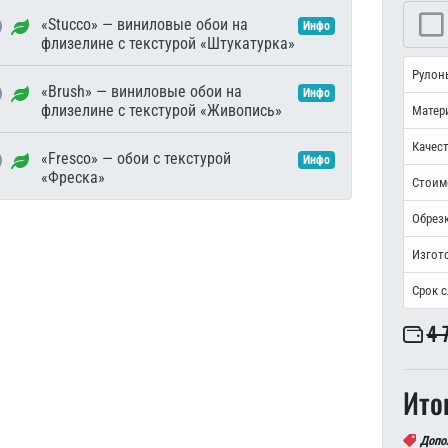
«Stucco» — виниловые обои на
Инфо
флизелине с текстурой «Штукатурка»
Рулон
«Brush» — виниловые обои на
Инфо
флизелине с текстурой «Живопись»
Матер
Качест
«Fresco» — обои с текстурой
Инфо
«Фреска»
Стоим
Обрезк
Изгот
Срок 
4 
Ито
Допо