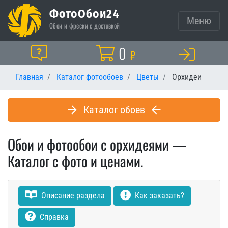
ФотоОбои24
Меню
Обои и фрески с доставкой
Корзина
0
Помощь
₽
Главная
Каталог фотообоев
Цветы
Орхидеи
Каталог обоев
Обои и фотообои с орхидеями —
Каталог с фото и ценами.
Описание раздела
Как заказать?
Справка