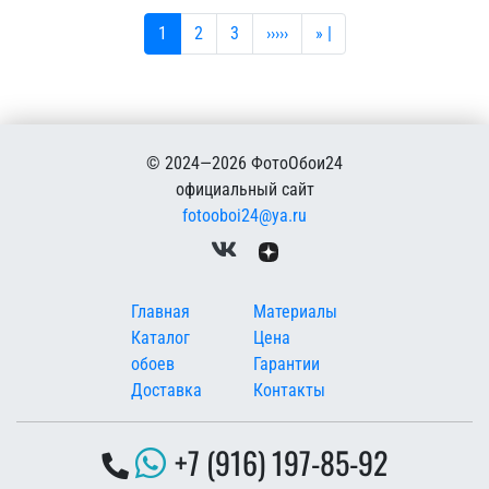
Текущая страница
Страница
Страница
Следующая страница
Последняя страница
1
2
3
›››››
» |
© 2024—2026 ФотоОбои24
официальный сайт
fotooboi24@ya.ru
Меню в подвале
Главная
Материалы
Каталог
Цена
обоев
Гарантии
Доставка
Контакты
+7 (916) 197-85-92