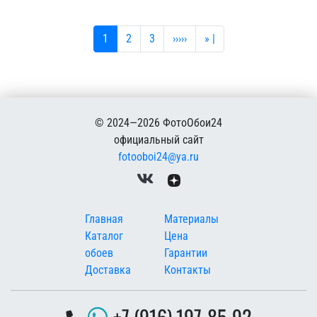
Текущая страница
Страница
Страница
Следующая страница
Последняя страница
1
2
3
›››››
» |
© 2024—2026 ФотоОбои24
официальный сайт
fotooboi24@ya.ru
Меню в подвале
Главная
Материалы
Каталог
Цена
обоев
Гарантии
Доставка
Контакты
+7 (916) 197-85-92