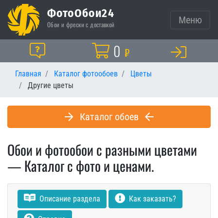
ФотоОбои24
Меню
Обои и фрески с доставкой
Корзина
0
Помощь
₽
Главная
Каталог фотообоев
Цветы
Другие цветы
Каталог обоев
Обои и фотообои с разными цветами
— Каталог с фото и ценами.
Описание раздела
Как заказать?