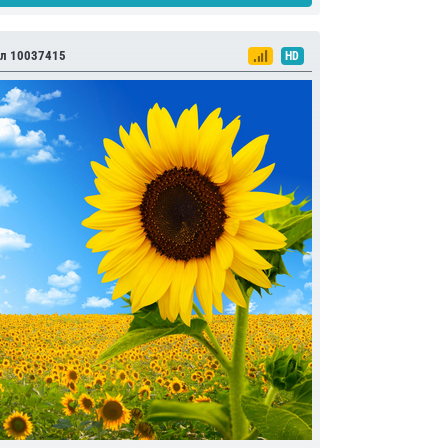
л 10037415
HD