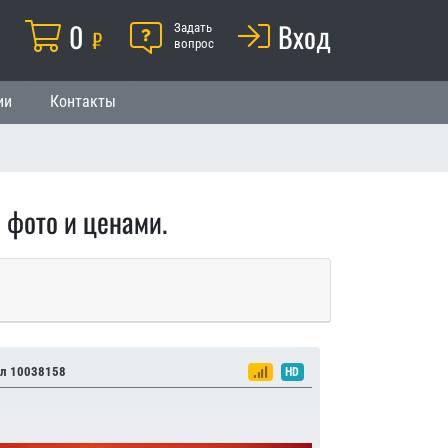
Корзина
0
Помощь
Вход
й
Задать
₽
вопрос
ии
Контакты
 фото и ценами.
л 10038158
HD