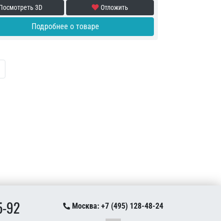
Посмотреть 3D
Отложить
Подробнее о товаре
ая страница
следняя страница
5-92
Москва: +7 (495) 128-48-24