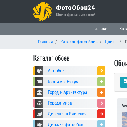
ФотоОбои24
Обои и фрески с доставкой
Основная нави
Главная
Кат
Главная
Каталог фотообоев
Цветы
П
Каталог обоев
Обо
Арт-обои
Винтаж и Ретро
Город и Архитектура
Города мира
Ар
Деревья и Растения
Детские фотообои