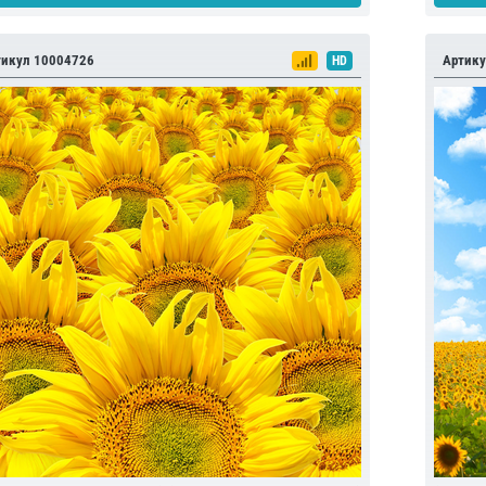
тикул 10004726
Артику
HD