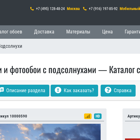
+7 (495) 128-48-24
Москва
+7 (916) 197-85-92
Мобильны
гация
алог обоев
Доставка
Материалы
Цена
Гарант
одсолнухи
и и фотообои с подсолнухами — Каталог с
Описание раздела
Как заказать?
Справка
тикул 10000590
Артику
HD