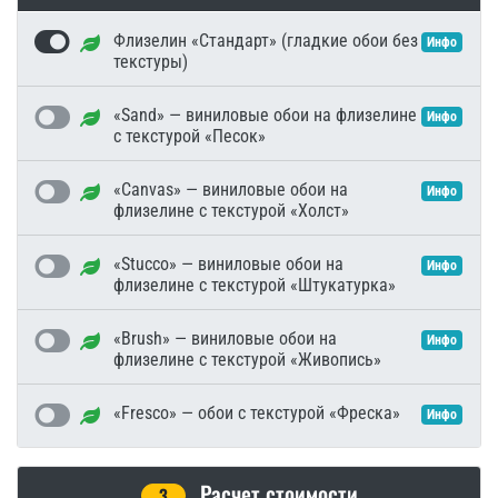
Флизелин «Стандарт» (гладкие обои без
Инфо
текстуры)
«Sand» — виниловые обои на флизелине
Инфо
с текстурой «Песок»
«Canvas» — виниловые обои на
Инфо
флизелине с текстурой «Холст»
«Stucco» — виниловые обои на
Инфо
флизелине с текстурой «Штукатурка»
«Brush» — виниловые обои на
Инфо
флизелине с текстурой «Живопись»
«Fresco» — обои с текстурой «Фреска»
Инфо
Расчет стоимости
3