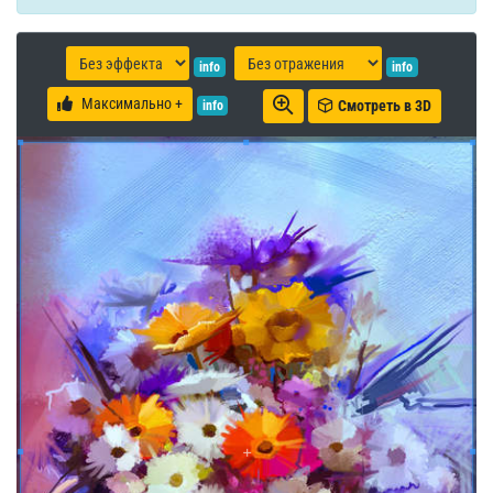
info
info
Максимально +
Смотреть в 3D
info