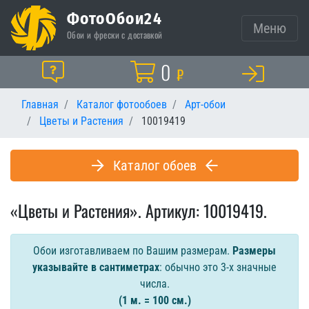
ФотоОбои24
Меню
Обои и фрески с доставкой
Корзина
0
Помощь
₽
Главная
Каталог фотообоев
Арт-обои
Цветы и Растения
10019419
Каталог обоев
«Цветы и Растения». Артикул: 10019419.
Обои изготавливаем по Вашим размерам.
Размеры
указывайте в сантиметрах
: обычно это 3-х значные
числа.
(1 м. = 100 см.)