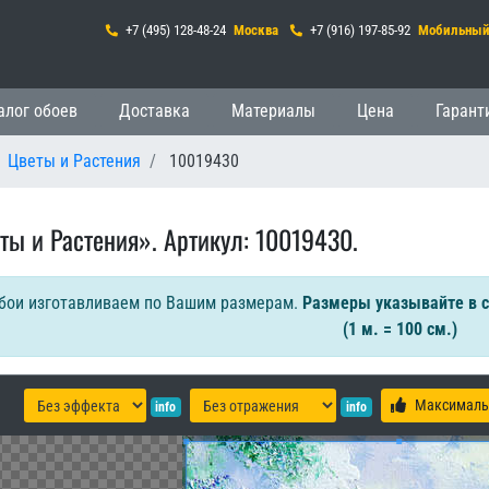
+7 (495) 128-48-24
Москва
+7 (916) 197-85-92
Мобильны
гация
алог обоев
Доставка
Материалы
Цена
Гарант
Цветы и Растения
10019430
ты и Растения». Артикул: 10019430.
бои изготавливаем по Вашим размерам.
Размеры указывайте в 
(1 м. = 100 см.)
Максималь
info
info