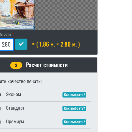
Высота
= ( 1.86 м. × 2.80 м. )
Расчет стоимости
3
те качество печати:
Эконом
Как выбрать?
Стандарт
Как выбрать?
Премиум
Как выбрать?