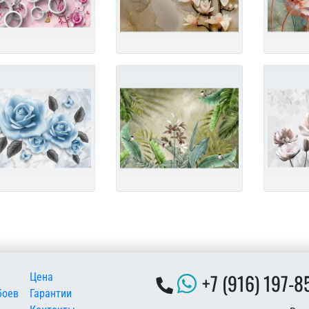
 подвале
+7 (916) 197-8
Цена
боев
Гарантии