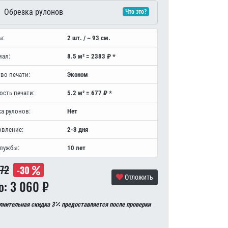
Обрезка рулонов
Что это?
ы:
2 шт. / ~ 93 см.
иал:
8.5 м² = 2383 ₽ *
во печати:
Эконом
ость печати:
5.2 м² = 677 ₽ *
а рулонов:
Нет
овление:
2-3 дня
службы:
10 лет
372
-30
Отложить
о: 3 060 ₽
лнительная скидка 3
предоставляется после проверки