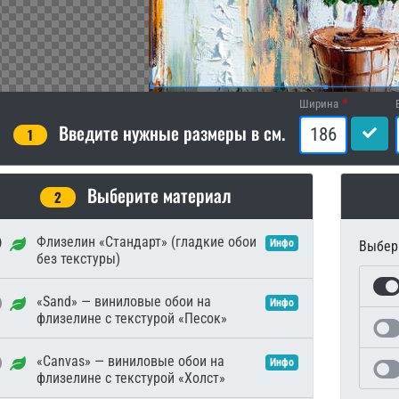
Ширина
Введите нужные размеры в см.
1
Выберите материал
2
Флизелин «Стандарт» (гладкие обои
Инфо
Выбери
без текстуры)
«Sand» — виниловые обои на
Инфо
флизелине с текстурой «Песок»
«Canvas» — виниловые обои на
Инфо
флизелине с текстурой «Холст»