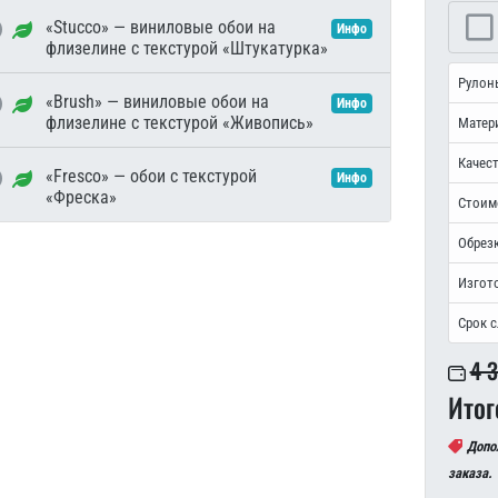
«Stucco» — виниловые обои на
Инфо
флизелине с текстурой «Штукатурка»
Рулон
«Brush» — виниловые обои на
Инфо
флизелине с текстурой «Живопись»
Матер
Качест
«Fresco» — обои с текстурой
Инфо
«Фреска»
Стоим
Обрезк
Изгот
Срок 
4 
Итог
Допо
заказа.