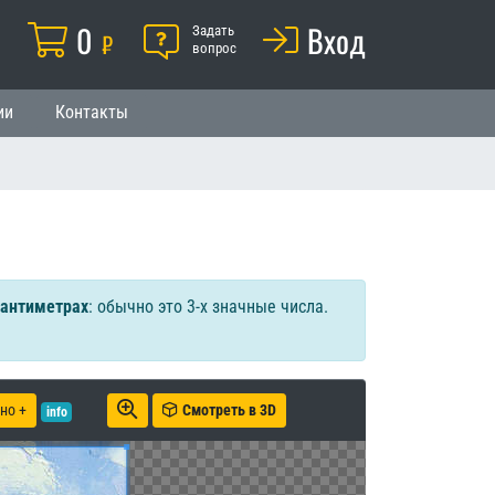
Корзина
0
Помощь
Вход
й
Задать
₽
вопрос
ии
Контакты
сантиметрах
: обычно это 3-х значные числа.
но +
Смотреть в 3D
info