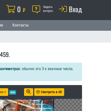
Корзина
0
Помощь
Вход
й
Задать
₽
вопрос
ии
Контакты
459.
сантиметрах
: обычно это 3-х значные числа.
но +
Смотреть в 3D
info