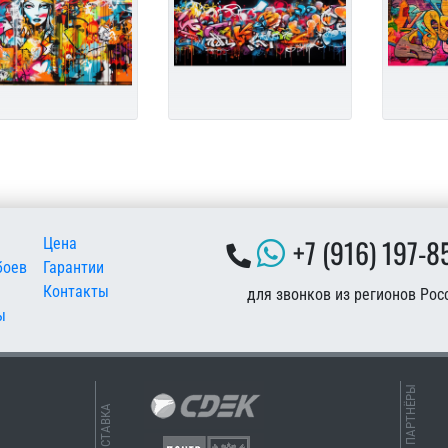
 подвале
+7 (916) 197-8
Цена
боев
Гарантии
Контакты
для звонков из регионов Рос
ы
НАШИ ПАРТНЁРЫ
ДОСТАВКА