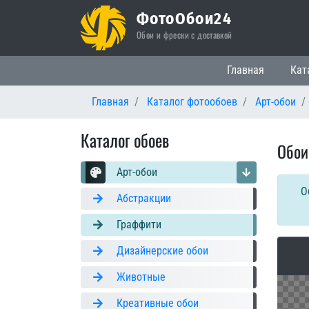
ФотоОбои24
Обои и фрески с доставкой
Основная нави
Главная
Кат
Главная
Каталог фотообоев
Арт-обои
Каталог обоев
Обои
Арт-обои
О
Абстракции
Граффити
Дизайнерские обои
Животные
Креативные обои