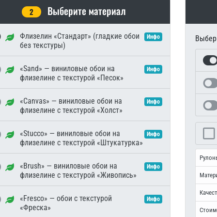
Выберите материал
2
Флизелин «Стандарт» (гладкие обои
Инфо
Выбери
без текстуры)
«Sand» — виниловые обои на
Инфо
флизелине с текстурой «Песок»
«Canvas» — виниловые обои на
Инфо
флизелине с текстурой «Холст»
«Stucco» — виниловые обои на
Инфо
флизелине с текстурой «Штукатурка»
Рулон
«Brush» — виниловые обои на
Инфо
флизелине с текстурой «Живопись»
Матер
Качест
«Fresco» — обои с текстурой
Инфо
«Фреска»
Стоим