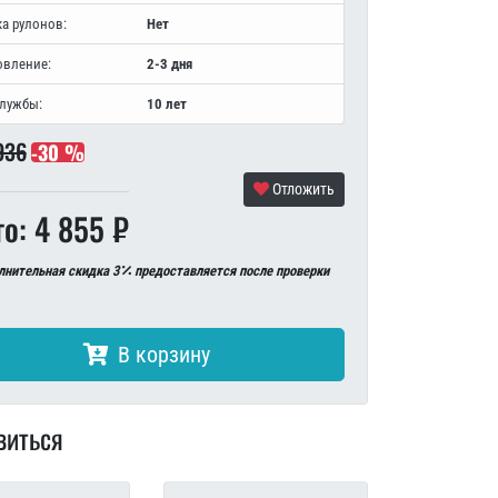
а рулонов:
Нет
овление:
2-3 дня
службы:
10 лет
936
-30 %
Отложить
го: 4 855 ₽
лнительная скидка 3
предоставляется после проверки
В корзину
виться