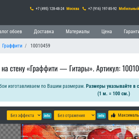
+7 (495) 128-48-24
Москва
+7 (916) 197-85-92
Мобильны
гация
алог обоев
Доставка
Материалы
Цена
Гарант
Граффити
10010459
 на стену «Граффити — Гитары». Артикул: 10010
бои изготавливаем по Вашим размерам.
Размеры указывайте в 
(1 м. = 100 см.)
Максималь
info
info