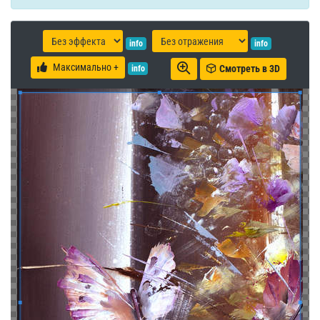
info
info
Максимально +
Смотреть в 3D
info