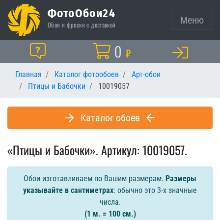
ФотоОбои24
Меню
Обои и фрески с доставкой
Корзина
0
Помощь
₽
Главная
Каталог фотообоев
Арт-обои
Птицы и Бабочки
10019057
Каталог обоев
«Птицы и Бабочки». Артикул: 10019057.
Обои изготавливаем по Вашим размерам.
Размеры
указывайте в сантиметрах
: обычно это 3-х значные
числа.
(1 м. = 100 см.)