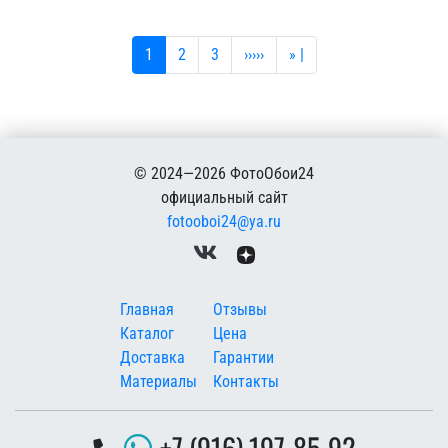
Текущая страница
Страница
Страница
Следующая страница
Последняя страница
1
2
3
›››››
» |
© 2024—2026 ФотоОбои24
официальный сайт
fotooboi24@ya.ru
Меню в подвале
Главная
Отзывы
Каталог
Цена
Доставка
Гарантии
Материалы
Контакты
+7 (916) 197-85-92