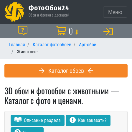
ФотоОбои24
Меню
Обои и фрески с доставкой
Корзина
0
Помощь
₽
Главная
Каталог фотообоев
Арт-обои
Животные
Каталог обоев
3D обои и фотообои с животными —
Каталог с фото и ценами.
Описание раздела
Как заказать?