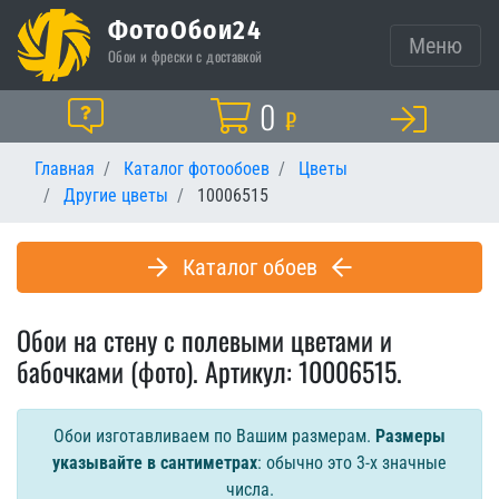
ФотоОбои24
Меню
Обои и фрески с доставкой
Корзина
0
Помощь
₽
Главная
Каталог фотообоев
Цветы
Другие цветы
10006515
Каталог обоев
Обои на стену с полевыми цветами и
бабочками (фото). Артикул: 10006515.
Обои изготавливаем по Вашим размерам.
Размеры
указывайте в сантиметрах
: обычно это 3-х значные
числа.