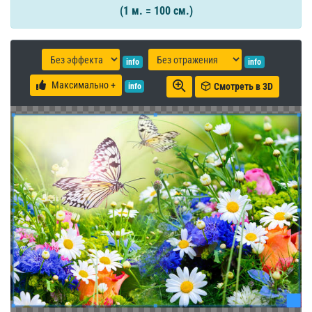
(1 м. = 100 см.)
info
info
Максимально +
Смотреть в 3D
info