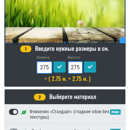
Введите нужные размеры в см.
1
Ширина
Высота
= ( 2.75 м. × 2.75 м. )
Выберите материал
2
Флизелин «Стандарт» (гладкие обои без
Инфо
текстуры)