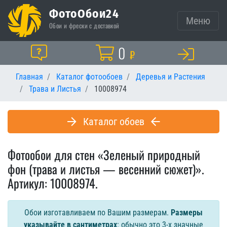
ФотоОбои24
Меню
Обои и фрески с доставкой
Корзина
0
Помощь
₽
Главная
Каталог фотообоев
Деревья и Растения
Трава и Листья
10008974
Каталог обоев
Фотообои для стен «Зеленый природный
фон (трава и листья — весенний сюжет)».
Артикул: 10008974.
Обои изготавливаем по Вашим размерам.
Размеры
указывайте в сантиметрах
: обычно это 3-х значные