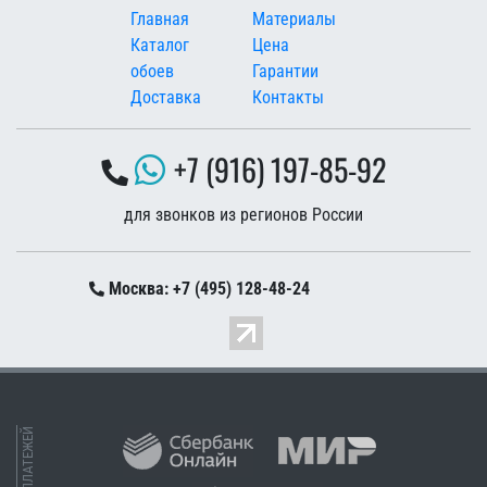
Меню в подвале
Главная
Материалы
Каталог
Цена
обоев
Гарантии
Доставка
Контакты
+7 (916) 197-85-92
для звонков из регионов России
Москва: +7 (495) 128-48-24
ПРИЕМ ПЛАТЕЖЕЙ