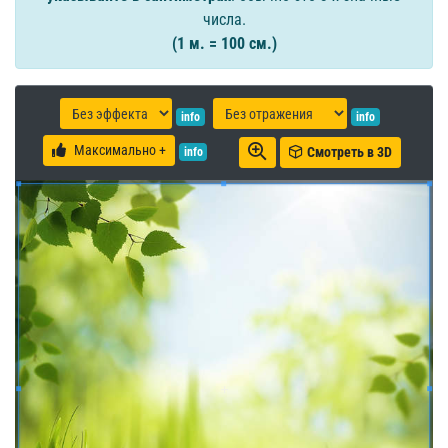
числа.
(1 м. = 100 см.)
info
info
Максимально +
Смотреть в 3D
info